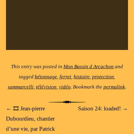
This entry was posted in
Mon Bassin d Arcachon
and
tagged
bétonnage
,
ferret
,
histoire
,
protection
,
sammarcelli
,
télévision
,
vidéo
. Bookmark the
permalink
.
Post navigation
←
🎞 Jean-pierre
Saison 24: loaded!
→
Dubourdieu, chantier
d’une vie, par Patrick