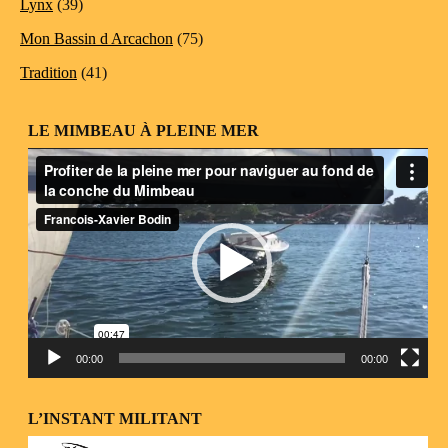
Lynx
(39)
Mon Bassin d Arcachon
(75)
Tradition
(41)
LE MIMBEAU À PLEINE MER
Lecteur
vidéo
00:00
00:00
L’INSTANT MILITANT