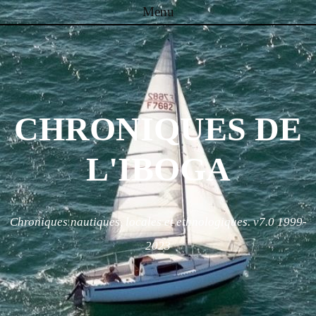
Menu
Skip to content
CHRONIQUES DE
L'IBOGA
Chroniques nautiques, locales et ethnologiques. v7.0 1999-
2023