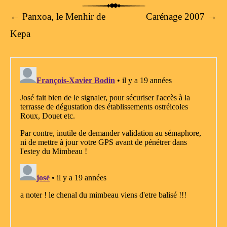
Post navigation
←
Panxoa, le Menhir de
Carénage 2007
→
Kepa