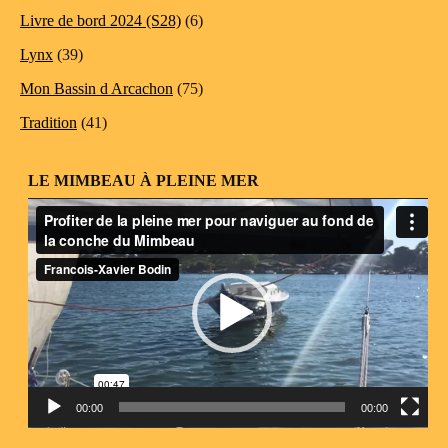
Livre de bord 2024 (S28)
(6)
Lynx
(39)
Mon Bassin d Arcachon
(75)
Tradition
(41)
LE MIMBEAU À PLEINE MER
Lecteur
vidéo
00:00
00:00