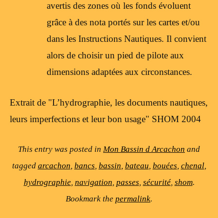
avertis des zones où les fonds évoluent
grâce à des nota portés sur les cartes et/ou
dans les Instructions Nautiques. Il convient
alors de choisir un pied de pilote aux
dimensions adaptées aux circonstances.
Extrait de "L’hydrographie, les documents nautiques,
leurs imperfections et leur bon usage" SHOM 2004
This entry was posted in
Mon Bassin d Arcachon
and
tagged
arcachon
,
bancs
,
bassin
,
bateau
,
bouées
,
chenal
,
hydrographie
,
navigation
,
passes
,
sécurité
,
shom
.
Bookmark the
permalink
.