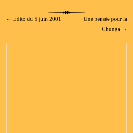
Post navigation
←
Edito du 5 juin 2001
Une pensée pour la
Chunga
→