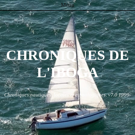
Menu
Skip to content
CHRONIQUES DE
L'IBOGA
Chroniques nautiques, locales et ethnologiques. v7.0 1999-
2023