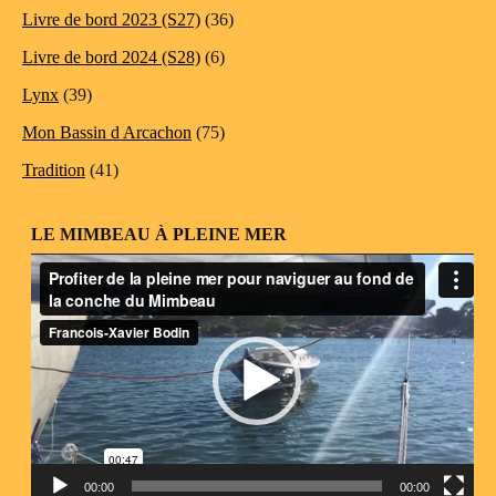
Livre de bord 2023 (S27)
(36)
Livre de bord 2024 (S28)
(6)
Lynx
(39)
Mon Bassin d Arcachon
(75)
Tradition
(41)
LE MIMBEAU À PLEINE MER
Lecteur
vidéo
00:00
00:00