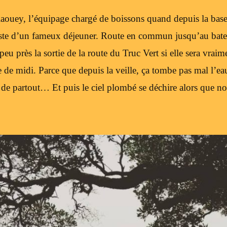
aouey, l’équipage chargé de boissons quand depuis la bas
reste d’un fameux déjeuner. Route en commun jusqu’au bate
eu près la sortie de la route du Truc Vert si elle sera vra
e de midi. Parce que depuis la veille, ça tombe pas mal l’eau
 de partout… Et puis le ciel plombé se déchire alors que no