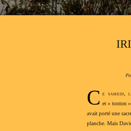
IR
Po
C
e samedi, 
et « tonton »
avait porté une sacr
planche. Mais David