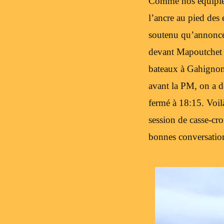
Comme nos équipiers
l’ancre au pied des
soutenu qu’annoncé 
devant Mapoutchet a
bateaux à Gahignon
avant la PM, on a d
fermé à 18:15. Voil
session de casse-cr
bonnes conversation