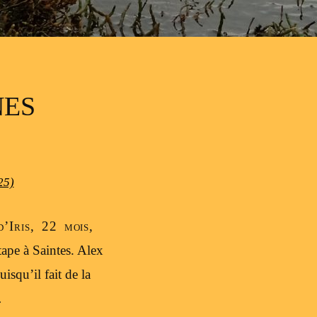
NES
25)
’Iris, 22 mois,
tape à Saintes. Alex
isqu’il fait de la
…