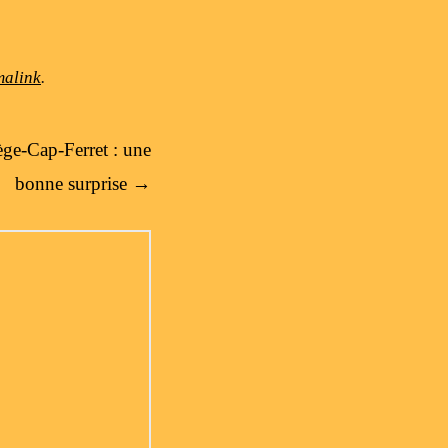
malink
.
ge-Cap-Ferret : une
bonne surprise
→