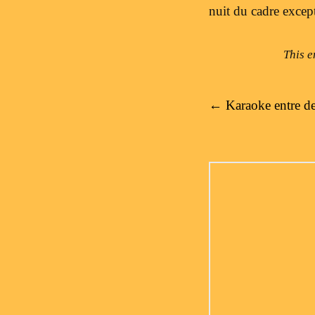
nuit du cadre except
This e
Post navigation
←
Karaoke entre d