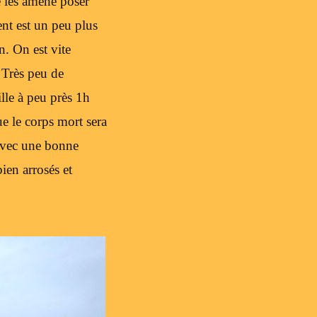
e les amène poser
nt est un peu plus
n. On est vite
 Très peu de
le à peu près 1h
e le corps mort sera
 Avec une bonne
ien arrosés et