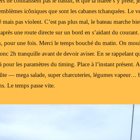
 ne connaissent pas le bassin, et que la marée s’y prête, j
 emblèmes icôniques que sont les cabanes tchanquées. Le ve
mais pas violent. C’est pas plus mal, le bateau marche bie
près une route directe sur un bord en s’aidant du courant.
, pour une fois. Merci le temps bouché du matin. On mouil
onc 2h tranquille avant de devoir aviser. En se rappelant qu
à pour les paramètres du timing. Place à l’instant présent.
oûte — mega salade, super charcuteries, légumes vapeur… b
s. Le temps passe vite.