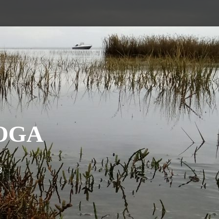
OGA
3