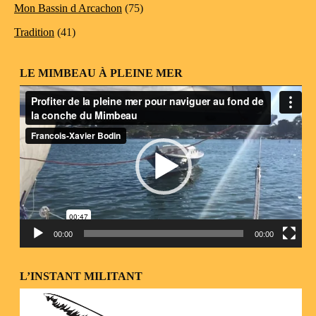
Mon Bassin d Arcachon
(75)
Tradition
(41)
LE MIMBEAU À PLEINE MER
Lecteur
vidéo
00:00
00:00
L’INSTANT MILITANT