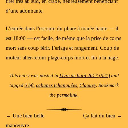
tirer très au sud, en crabe, heureusement bénéficiant
d’une adonnante.
L’entrée dans l’escoure du phare à marée haute — il
est 18:00 — est facile, de même que la prise de corps
mort sans coup férir. Ferlage et rangement. Coup de
moteur aller-retour plage-corps mort et fin à la nage.
This entry was posted in
Livre de bord 2017 (S21)
and
tagged
5 bft
,
cabanes tchanquées
,
Claouey
. Bookmark
the
permalink
.
Post navigation
←
Une bien belle
Ça fait du bien
→
manœuvre