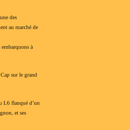
dune des
ement au marché de
us embarquons à
 Cap sur le grand
au L6 flanqué d’un
ignon, et ses