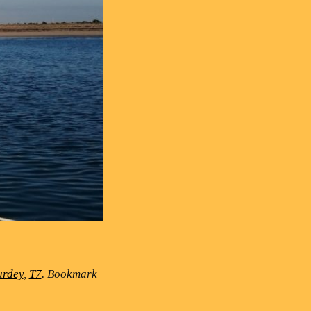
urdey
,
T7
. Bookmark