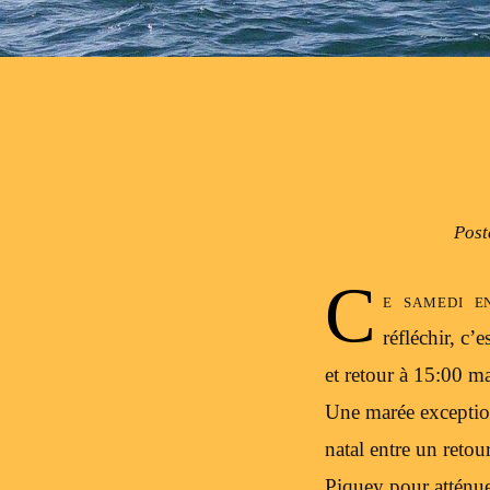
Post
C
e samedi e
réfléchir, c
et retour à 15:00 m
Une marée exception
natal entre un reto
Piquey pour atténue