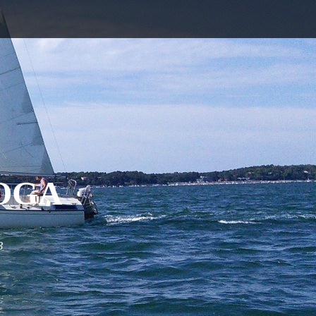
OGA
3