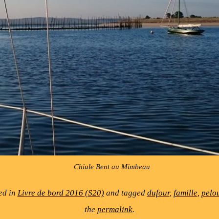
Chiule Bent au Mimbeau
ed in
Livre de bord 2016 (S20)
and tagged
dufour
,
famille
,
pelo
the
permalink
.