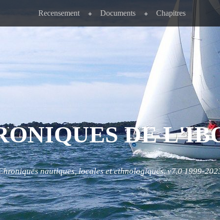
Recensement
Documents
Chapitres
RONIQUES DE L'IB
Chroniques nautiques, locales et ethnologiques. v7.0 1999-202