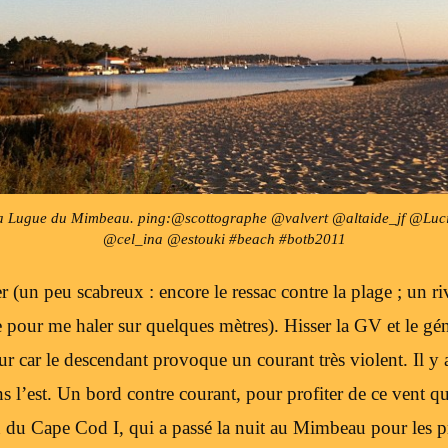
la Lugue du Mimbeau. ping:@scottographe @valvert @altaide_jf @Luc
@cel_ina @estouki #beach #botb2011
(un peu scabreux : encore le ressac contre la plage ; un ri
 pour me haler sur quelques mètres). Hisser la GV et le gén
r car le descendant provoque un courant très violent. Il y 
s l’est. Un bord contre courant, pour profiter de ce vent qu
n du Cape Cod I, qui a passé la nuit au Mimbeau pour les p