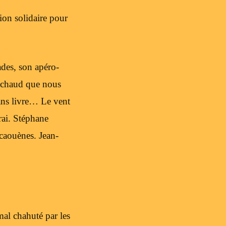
ion solidaire pour
ades, son apéro-
t chaud que nous
 sans livre… Le vent
vrai. Stéphane
caouènes. Jean-
mal chahuté par les