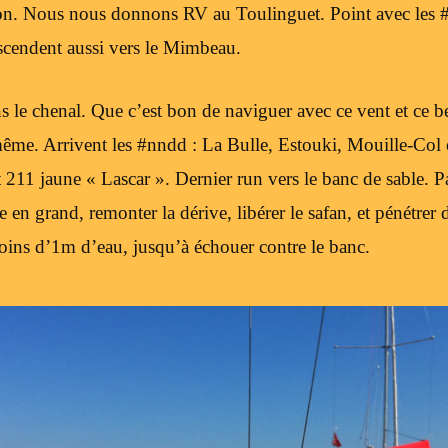
on. Nous nous donnons RV au Toulinguet. Point avec les 
descendent aussi vers le Mimbeau.
 le chenal. Que c’est bon de naviguer avec ce vent et ce 
ême. Arrivent les #nndd : La Bulle, Estouki, Mouille-Col et
t 211 jaune « Lascar ». Dernier run vers le banc de sable. P
e en grand, remonter la dérive, libérer le safan, et pénétrer
ins d’1m d’eau, jusqu’à échouer contre le banc.