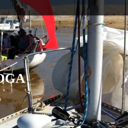
OGA
3