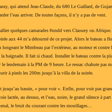
ssy, qui attend Jean-Claude, du 680 Le Gaillard, de Gujan,
der l’eau arriver. De toutes façons, il n’y a pas de vent.
e rallier quelques camarades #nndd vers Claouey ou Afrique.
oirée aux 44 m’a détourné de ce projet. Alors le bateau a flot
 longeant le Mimbeau par l’extérieur, au moteur et contre 
a baignade. Il fait si chaud. Installer le bateau contre la pl
r le lendemain à la PM de 9 heure. Le ressac chahute pas ma
ir à pieds les 200m jusqu’à la villa de la soirée.
t jusqu’au bassin, « pour voir ». Enfin, pour voir pas gran
oie lactée, au dessus, et l’eau, noire, le grand silence à part
henal, le bruit du courant contre les mouillages…