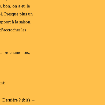
, bon, on a eu le
pi. Presque plus un
pport à la saison.
d’accrocher les
La prochaine fois,
ink
.
Dernière ? (bis)
→