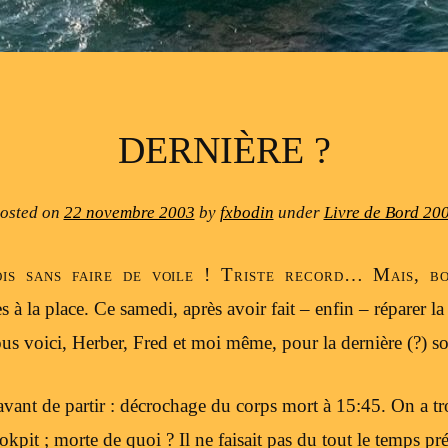
DERNIÈRE ?
osted on
22 novembre 2003
by
fxbodin
under
Livre de Bord 20
is sans faire de voile ! Triste record… Mais, bon
s à la place. Ce samedi, après avoir fait – enfin – réparer l
us voici, Herber, Fred et moi même, pour la dernière (?) so
avant de partir : décrochage du corps mort à 15:45. On a 
kpit ; morte de quoi ? Il ne faisait pas du tout le temps p