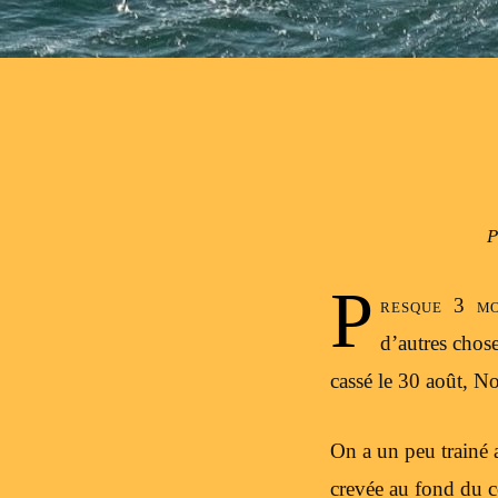
P
P
resque 3 mo
d’autres chose
cassé le 30 août, No
On a un peu trainé 
crevée au fond du co