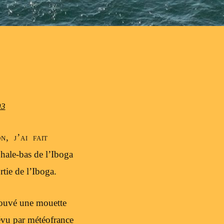
03
, j’ai fait
a hale-bas de l’Iboga
rtie de l’Iboga.
trouvé une mouette
révu par météofrance