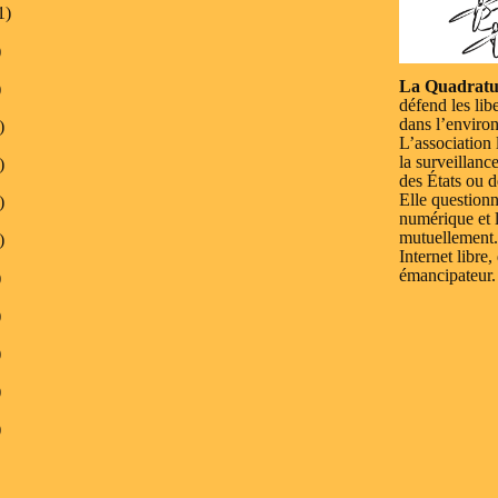
1)
)
La Quadratu
)
défend les lib
dans l’enviro
)
L’association 
la surveillanc
)
des États ou d
Elle questionn
)
numérique et l
mutuellement.
)
Internet libre,
émancipateur.
)
)
)
)
)