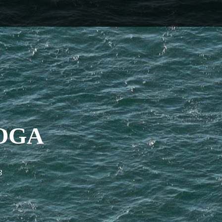
OGA
3