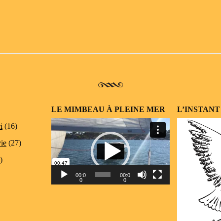
LE MIMBEAU À PLEINE MER
L’INSTANT
Lecteur
i
(16)
vidéo
vie
(27)
)
00:0
00:0
0
0