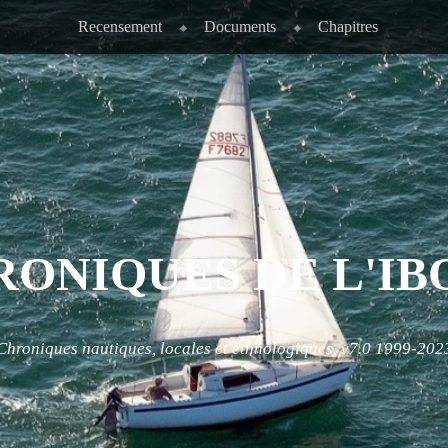
Recensement
Documents
Chapitres
RONIQUES DE L'IB
Chroniques nautiques, locales et ethnologiques. v7.0 1999-202