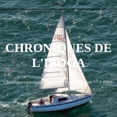
Menu
Skip to content
CHRONIQUES DE
L'IBOGA
Chroniques nautiques, locales et ethnologiques. v7.0 1999-
2023