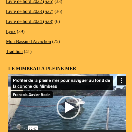
Livre de bord 2022 (S26)
(33)
Livre de bord 2023 (S27)
(36)
Livre de bord 2024 (S28)
(6)
Lynx
(39)
Mon Bassin d Arcachon
(75)
Tradition
(41)
LE MIMBEAU À PLEINE MER
Lecteur
vidéo