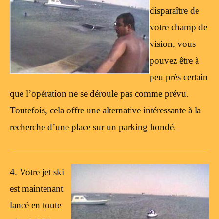
disparaître de
votre champ de
vision, vous
pouvez être à
peu près certain
que l’opération ne se déroule pas comme prévu.
Toutefois, cela offre une alternative intéressante à la
recherche d’une place sur un parking bondé.
4. Votre jet ski
est maintenant
lancé en toute