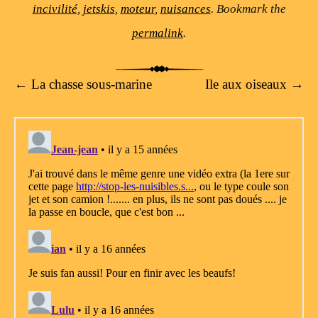
incivilité
,
jetskis
,
moteur
,
nuisances
. Bookmark the
permalink
.
Post navigation
←
La chasse sous-marine
Ile aux oiseaux
→