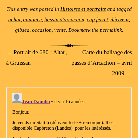
This entry was posted in
Histoires et portraits
and tagged
achat
,
annonce
,
bassin d'arcachon
,
cap ferret
,
dériveur
,
gibsea
,
occasion
,
vente
. Bookmark the
permalink
.
Post navigation
←
Portrait de 680 : Altaïr,
Carte du balisage des
à Gruissan
passes d’Arcachon – avril
2009
→