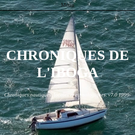
Menu
Skip to content
CHRONIQUES DE
L'IBOGA
Chroniques nautiques, locales et ethnologiques. v7.0 1999-
2023