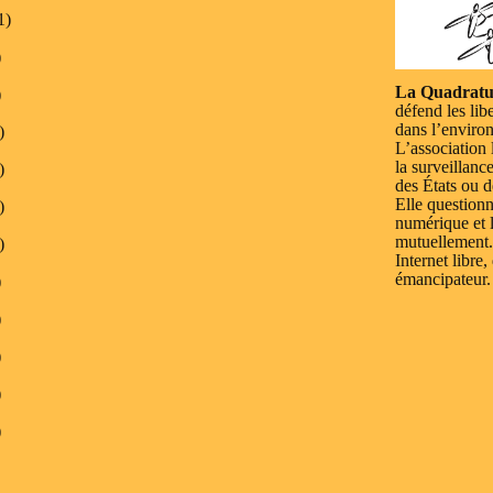
1)
)
La Quadratu
)
défend les lib
dans l’enviro
)
L’association 
la surveillanc
)
des États ou d
Elle questionn
)
numérique et l
mutuellement.
)
Internet libre,
émancipateur.
)
)
)
)
)