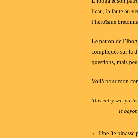
L’Iboga et son patr
l’eau, la faute au v
l’héroïsme bretonna
Le patron de l’Ibog
compliqués sur la d
questions, mais peu
Voilà pour mon co
This entry was poste
le bayon
Post navigation
←
Une 3e pinasse 