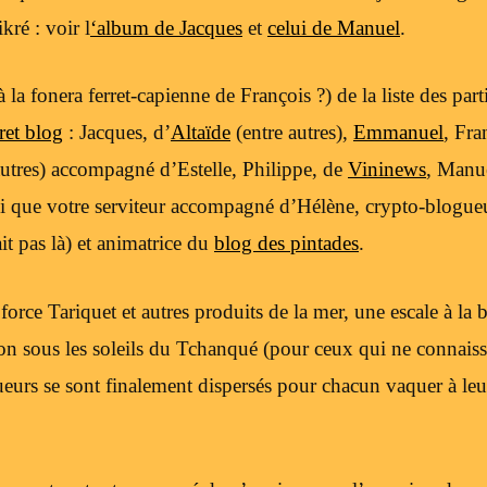
ikré : voir l
‘album de Jacques
et
celui de Manuel
.
 la fonera ferret-capienne de François ?) de la liste des parti
ret blog
: Jacques, d’
Altaïde
(entre autres),
Emmanuel
, Fra
autres) accompagné d’Estelle, Philippe, de
Vininews
, Manu
i que votre serviteur accompagné d’Hélène, crypto-blogueu
it pas là) et animatrice du
blog des pintades
.
 force Tariquet et autres produits de la mer, une escale à la
on sous les soleils du Tchanqué (pour ceux qui ne connaisse
eurs se sont finalement dispersés pour chacun vaquer à leu