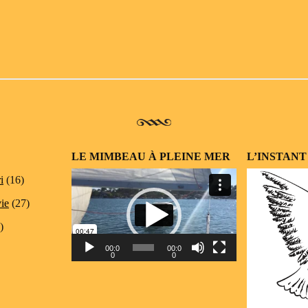
LE MIMBEAU À PLEINE MER
L’INSTANT
Lecteur
i
(16)
vidéo
vie
(27)
)
00:0
00:0
0
0