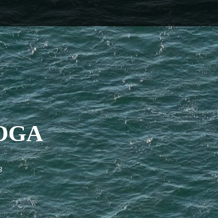
OGA
3