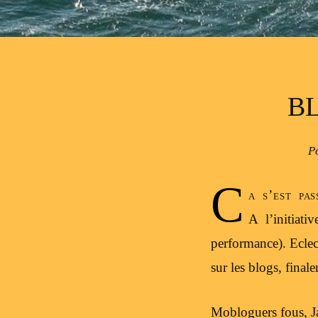
B
P
C
a s’est pa
A l’initiativ
performance). Eclect
sur les blogs, final
Mobloguers fous, Jac