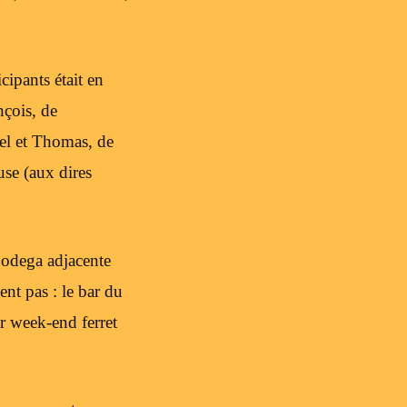
cipants était en
nçois, de
el et Thomas, de
se (aux dires
 bodega adjacente
nt pas : le bar du
r week-end ferret