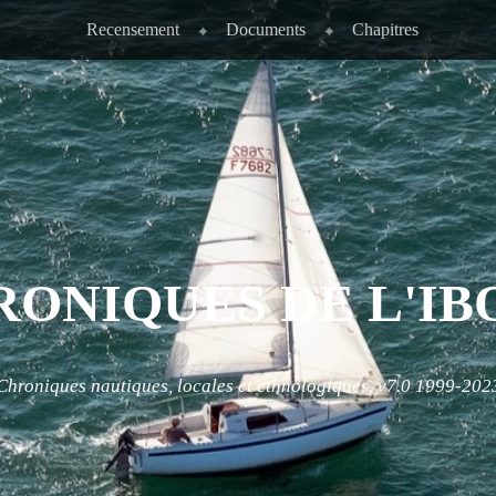
Recensement
Documents
Chapitres
RONIQUES DE L'IB
Chroniques nautiques, locales et ethnologiques. v7.0 1999-202