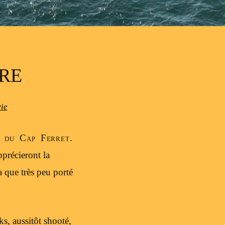
RE
vie
e du Cap Ferret.
pprécieront la
a que très peu porté
s, aussitôt shooté,