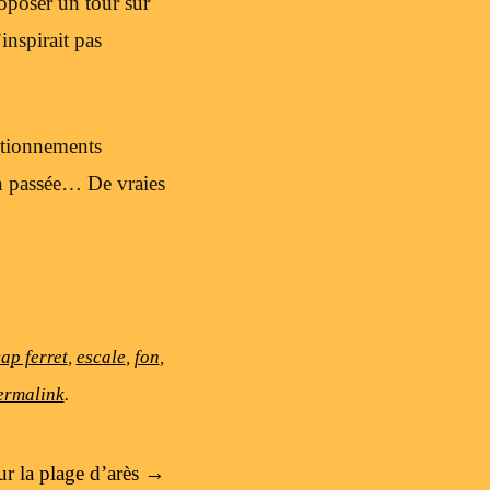
roposer un tour sur
inspirait pas
estionnements
on passée… De vraies
ap ferret
,
escale
,
fon
,
ermalink
.
ur la plage d’arès
→