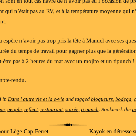
on sont en tout cas navré de n’avoir pas eu l’occasion de p
ent qui n’était pas au RV, et à la température moyenne qui n’
nt.
a espère n’avoir pas trop pris la tête à Manuel avec ses qu
urée du temps de travail pour gagner plus que la générati
t-être pas à 2 heures du mat avec un mojito et un tipunch !
mpte-rendu.
d in
Dans l autre vie et la e-vie
and tagged
blogueurs
,
bodega
,
c
ne
,
people
,
reflect
,
restaurant
,
soirée
,
ti punch
. Bookmark the
p
pour Lège-Cap-Ferret
Kayok en détresse s