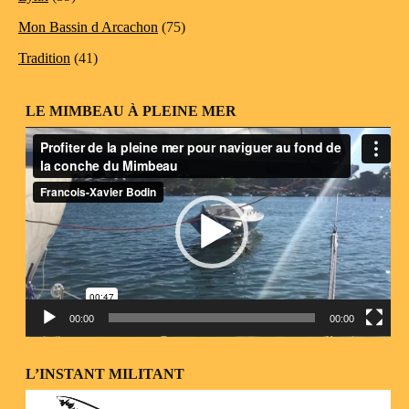
Mon Bassin d Arcachon
(75)
Tradition
(41)
LE MIMBEAU À PLEINE MER
Lecteur
vidéo
00:00
00:00
L’INSTANT MILITANT