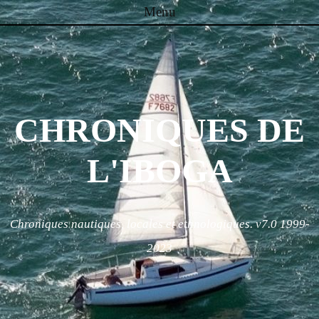
Menu
Skip to content
CHRONIQUES DE
L'IBOGA
Chroniques nautiques, locales et ethnologiques. v7.0 1999-
2023