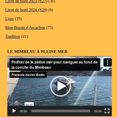
Livre de bord 2023 (S27)
(36)
Livre de bord 2024 (S28)
(6)
Lynx
(39)
Mon Bassin d Arcachon
(75)
Tradition
(41)
LE MIMBEAU À PLEINE MER
Lecteur
vidéo
00:00
00:00