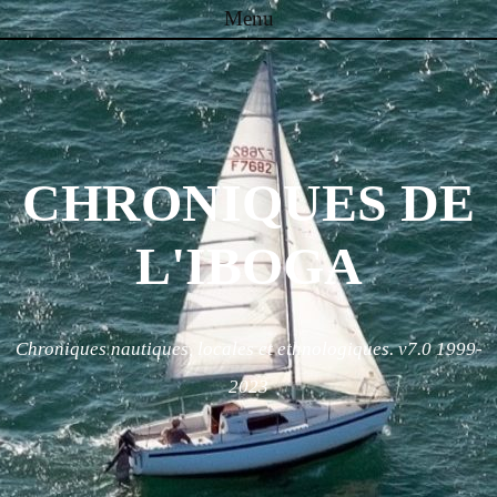
Menu
Skip to content
CHRONIQUES DE
L'IBOGA
Chroniques nautiques, locales et ethnologiques. v7.0 1999-
2023