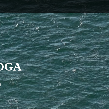
OGA
3