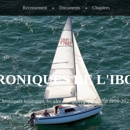
Recensement
Documents
Chapitres
RONIQUES DE L'IB
Chroniques nautiques, locales et ethnologiques. v7.0 1999-202