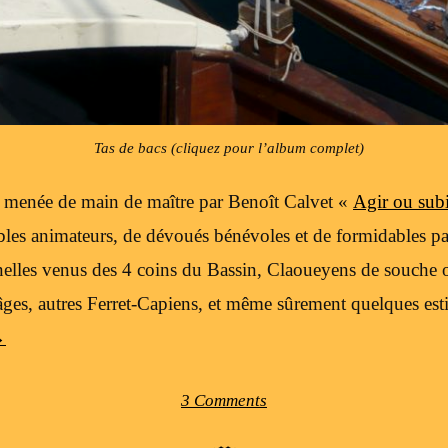
Tas de bacs (cliquez pour l’album complet)
t menée de main de maître par Benoît Calvet «
Agir ou sub
bles animateurs, de dévoués bénévoles et de formidables par
onnelles venus des 4 coins du Bassin, Claoueyens de souche
âges, autres Ferret-Capiens, et même sûrement quelques estiv
→
3 Comments