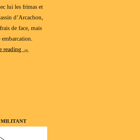
c lui les frimas et
 Bassin d’Arcachon,
rais de face, mais
e embarcation.
e reading
→
 MILITANT