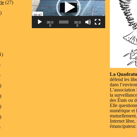
vidéo
vie
(27)
)
00:0
00:0
0
0
1)
)
La Quadratu
)
défend les lib
dans l’enviro
)
L’association 
la surveillanc
)
des États ou d
Elle questionn
)
numérique et l
mutuellement.
)
Internet libre,
émancipateur.
)