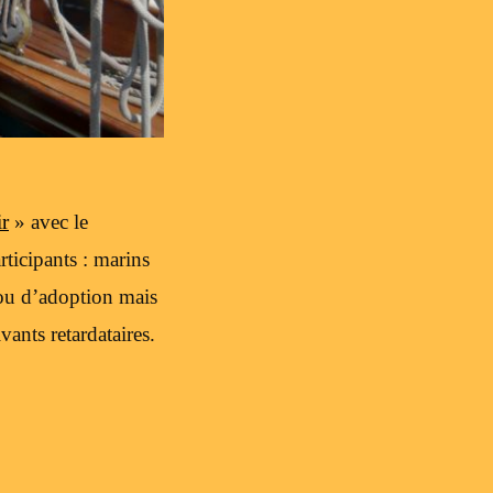
ir
» avec le
ticipants : marins
 ou d’adoption mais
ants retardataires.