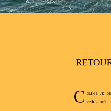
Post navigation
RETOUR
C
omme je di
cette année.