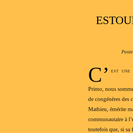
ESTOU
Post
C’
est une 
Primo, nous sommes 
de congénères des ch
Mathieu, émérite mar
communautaire à l’éc
toutefois que, si sa