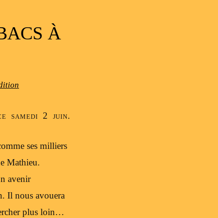
BACS À
dition
e samedi 2 juin.
comme ses milliers
de Mathieu.
n avenir
n. Il nous avouera
chercher plus loin…