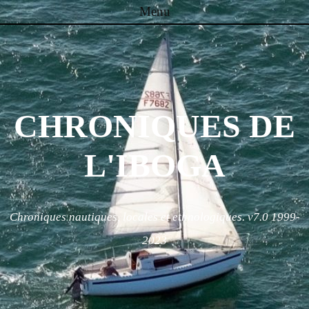
Menu
Skip to content
CHRONIQUES DE
L'IBOGA
Chroniques nautiques, locales et ethnologiques. v7.0 1999-
2023