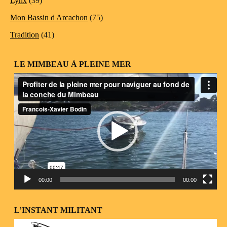
Lynx
(39)
Mon Bassin d Arcachon
(75)
Tradition
(41)
LE MIMBEAU À PLEINE MER
Lecteur
vidéo
00:00
00:00
L’INSTANT MILITANT