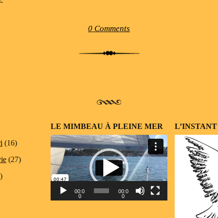
0 Comments
LE MIMBEAU À PLEINE MER
L’INSTANT
Lecteur
i
(16)
vidéo
vie
(27)
)
00:0
00:0
0
0