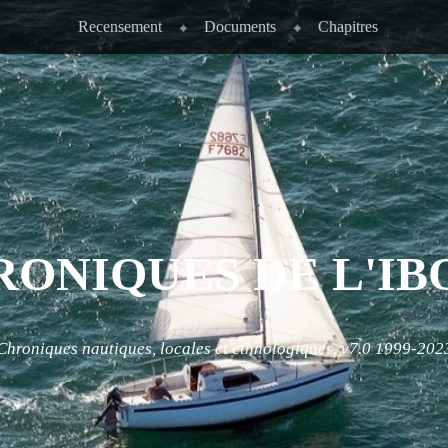
Recensement
Documents
Chapitres
RONIQUES DE L'IB
Chroniques nautiques, locales et ethnologiques. v7.0 1999-202