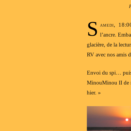
S
amedi, 18:0
l’ancre. Embar
glacière, de la lec
RV avec nos amis d
Envoi du spi… puis
MinouMinou II de re
hier. »