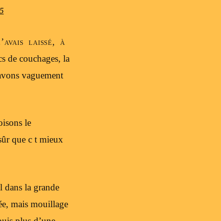
5
avais laissé, à
cs de couchages, la
s avons vaguement
isons le
sûr que c t mieux
l dans la grande
ée, mais mouillage
puis plus d’une