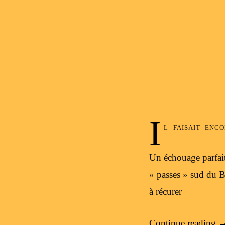
I
l faisait enc
Un échouage parfait
« passes » sud du Ba
à récurer
Continue reading