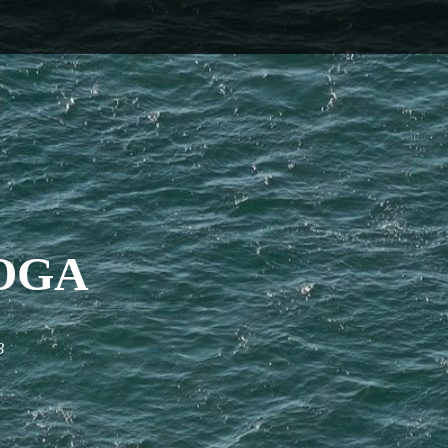
OGA
3