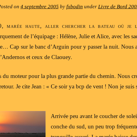
Posted on
4 septembre 2005
by
fxbodin
under
Livre de Bord 200
0, marée haute, aller chercher la bateau où je l’
quement de l’équipage : Hélène, Julie et Alice, avec les sa
ture… Cap sur le banc d’Arguin pour y passer la nuit. Nou
’Andernos et ceux de Claouey.
 du moteur pour la plus grande partie du chemin. Nous cro
tour. Je cite Jean : « Ce soir ya bcp de vent ! Non je suis 
Arrivée peu avant le coucher de solei
conche du sud, un peu trop fréquent
tranquille assuré. La marée baisse de