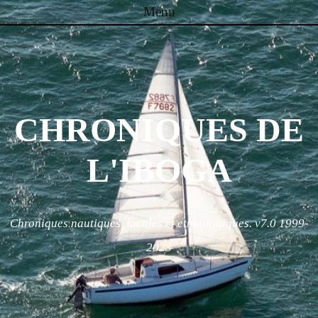
Menu
Skip to content
CHRONIQUES DE
L'IBOGA
Chroniques nautiques, locales et ethnologiques. v7.0 1999-
2023