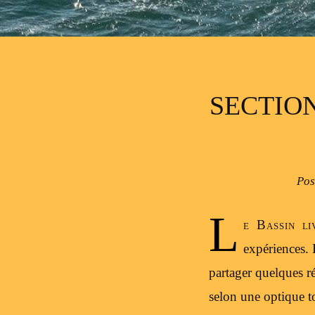
SECTION
Pos
L
e Bassin li
expériences. 
partager quelques r
selon une optique t