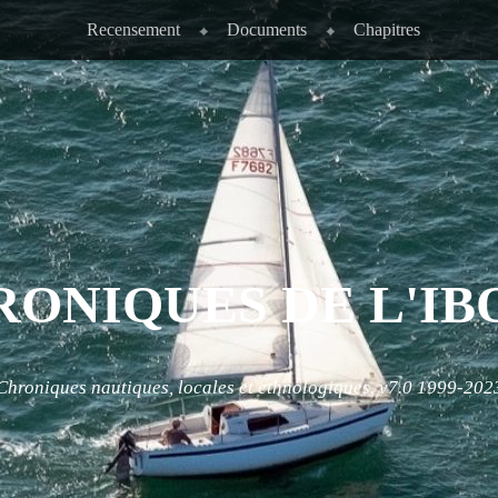
Recensement
Documents
Chapitres
RONIQUES DE L'IB
Chroniques nautiques, locales et ethnologiques. v7.0 1999-202