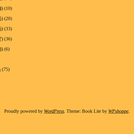
4)
(10)
5)
(20)
6)
(33)
7)
(36)
8)
(6)
n
(75)
Proudly powered by
WordPress
. Theme: Book Lite by
WPshoppe
.