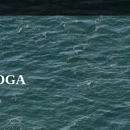
OGA
3