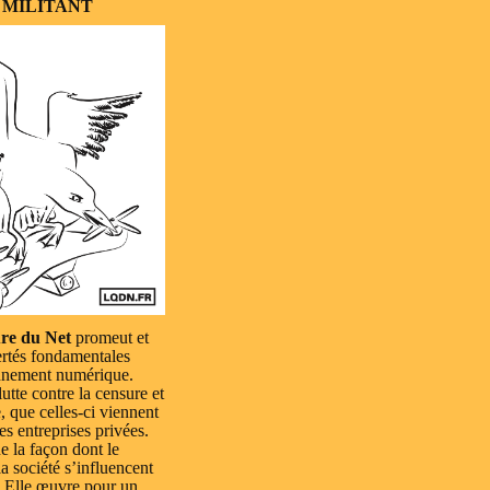
 MILITANT
re du Net
promeut et
ertés fondamentales
nnement numérique.
lutte contre la censure et
e, que celles-ci viennent
es entreprises privées.
e la façon dont le
a société s’influencent
 Elle œuvre pour un