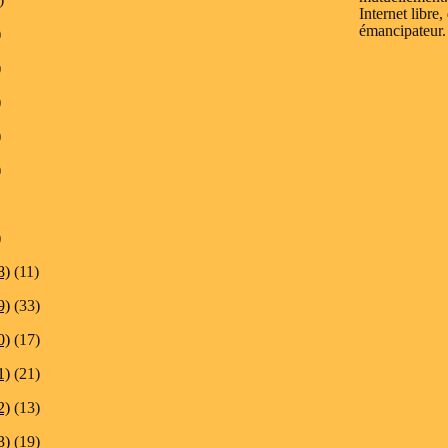
Internet libre,
émancipateur.
)
)
)
)
)
)
8)
(11)
9)
(33)
0)
(17)
1)
(21)
2)
(13)
3)
(19)