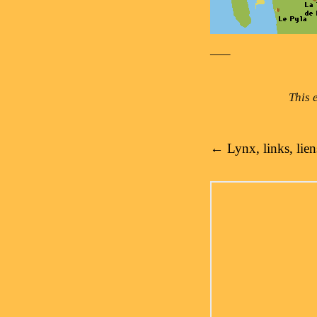
—–
This 
Post navigation
←
Lynx, links, lien