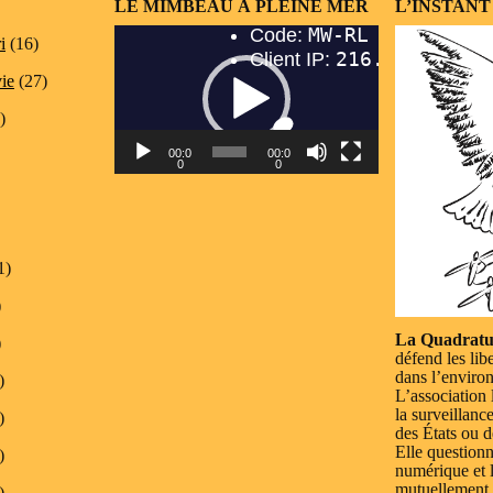
LE MIMBEAU À PLEINE MER
L’INSTANT
Lecteur
i
(16)
vidéo
vie
(27)
)
00:0
00:0
0
0
1)
)
La Quadratu
)
défend les lib
dans l’enviro
)
L’association 
la surveillanc
)
des États ou d
Elle questionn
)
numérique et l
mutuellement.
)