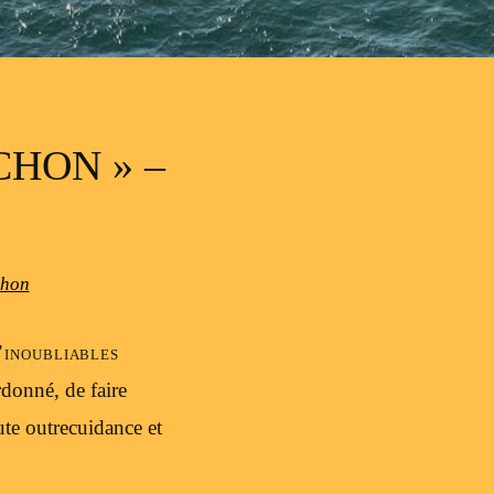
CHON » –
chon
’inoubliables
rdonné, de faire
ute outrecuidance et