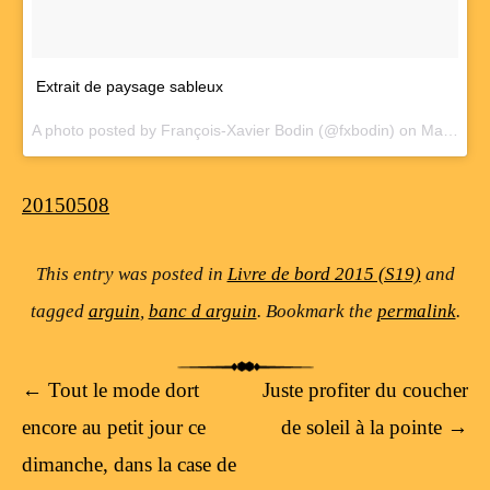
Extrait de paysage sableux
A photo posted by François-Xavier Bodin (@fxbodin) on
May 8, 2015 at 5:04am PDT
20150508
This entry was posted in
Livre de bord 2015 (S19)
and
tagged
arguin
,
banc d arguin
. Bookmark the
permalink
.
Post navigation
←
Tout le mode dort
Juste profiter du coucher
encore au petit jour ce
de soleil à la pointe
→
dimanche, dans la case de