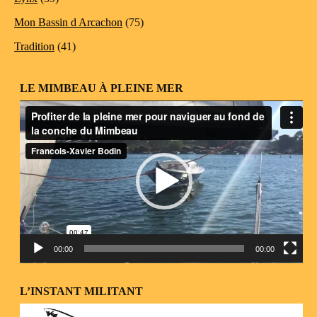
Mon Bassin d Arcachon
(75)
Tradition
(41)
LE MIMBEAU À PLEINE MER
Lecteur
vidéo
00:00
00:00
L’INSTANT MILITANT