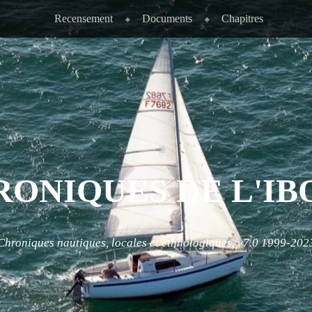
Recensement
Documents
Chapitres
RONIQUES DE L'IB
Chroniques nautiques, locales et ethnologiques. v7.0 1999-202