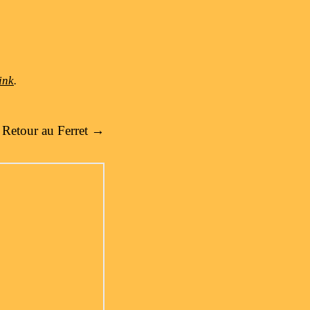
ink
.
Retour au Ferret
→