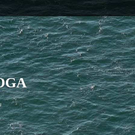
OGA
3