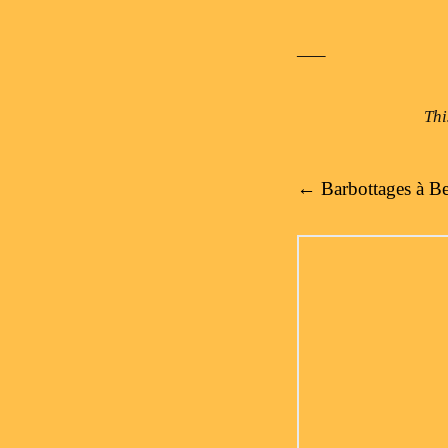
—–
Thi
Post navigation
←
Barbottages à Be