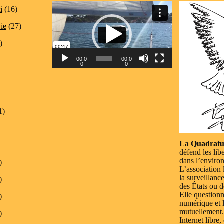
Lecteur
i
(16)
vidéo
vie
(27)
)
00:0
00:0
0
0
1)
)
La Quadratu
)
défend les lib
dans l’enviro
)
L’association 
la surveillanc
)
des États ou d
Elle questionn
)
numérique et l
mutuellement.
)
Internet libre,