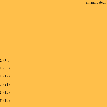
émancipateur.
)
)
)
)
)
)
8)
(11)
9)
(33)
0)
(17)
1)
(21)
2)
(13)
3)
(19)