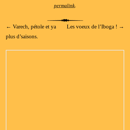
permalink
.
Post navigation
←
Varech, pétole et ya
Les voeux de l’Iboga !
→
plus d’saisons.