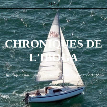
Menu
Skip to content
CHRONIQUES DE
L'IBOGA
Chroniques nautiques, locales et ethnologiques. v7.0 1999-
2023