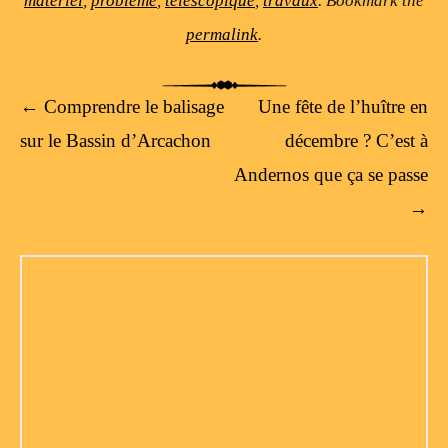
matériel
,
problème
,
téléscopique
,
travaux
. Bookmark the
permalink
.
Post navigation
←
Comprendre le balisage
Une fête de l’huître en
sur le Bassin d’Arcachon
décembre ? C’est à
Andernos que ça se passe
→