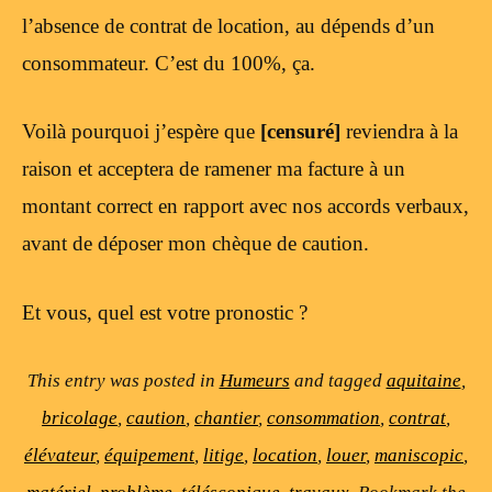
l’absence de contrat de location, au dépends d’un
consommateur. C’est du 100%, ça.
Voilà pourquoi j’espère que
[censuré]
reviendra à la
raison et acceptera de ramener ma facture à un
montant correct en rapport avec nos accords verbaux,
avant de déposer mon chèque de caution.
Et vous, quel est votre pronostic ?
This entry was posted in
Humeurs
and tagged
aquitaine
,
bricolage
,
caution
,
chantier
,
consommation
,
contrat
,
élévateur
,
équipement
,
litige
,
location
,
louer
,
maniscopic
,