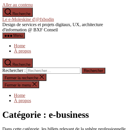
Aller au contenu
Recherche
Le e-Moleskine d'@fxbodin
Design de services et projets digitaux, UX, architecture
d'information @ BXF Conseil
Menu
Home
À propos
Recherche
Rechercher :
Fermer la recherche
Fermer le menu
Home
À propos
Catégorie :
e-business
Dans cette catégorie, les billets relevant de la sphère professionnelle.