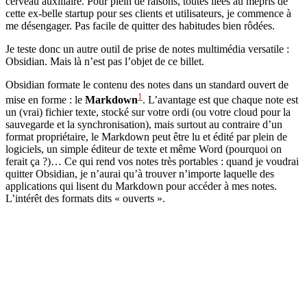
cerveau auxiliaire. Pour plein de raisons, toutes liées au mépris de
cette ex-belle startup pour ses clients et utilisateurs, je commence à
me désengager. Pas facile de quitter des habitudes bien rôdées.
Je teste donc un autre outil de prise de notes multimédia versatile :
Obsidian. Mais là n’est pas l’objet de ce billet.
Obsidian formate le contenu des notes dans un standard ouvert de
1
mise en forme : le
Markdown
. L’avantage est que chaque note est
un (vrai) fichier texte, stocké sur votre ordi (ou votre cloud pour la
sauvegarde et la synchronisation), mais surtout au contraire d’un
format propriétaire, le Markdown peut être lu et édité par plein de
logiciels, un simple éditeur de texte et même Word (pourquoi on
ferait ça ?)… Ce qui rend vos notes très portables : quand je voudrai
quitter Obsidian, je n’aurai qu’à trouver n’importe laquelle des
applications qui lisent du Markdown pour accéder à mes notes.
L’intérêt des formats dits « ouverts ».