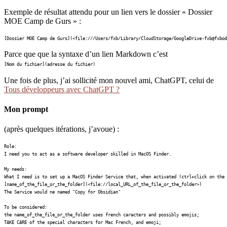
Exemple de résultat attendu pour un lien vers le dossier « Dossier
MOE Camp de Gurs » :
[Dossier MOE Camp de Gurs](<file:///Users/fxb/Library/CloudStorage/GoogleDrive-fxb@fxbod
Parce que que la syntaxe d’un lien Markdown c’est
[Nom du fichier](adresse du fichier)
Une fois de plus, j’ai sollicité mon nouvel ami, ChatGPT, celui de
Tous développeurs avec ChatGPT ?
Mon prompt
(après quelques itérations, j’avoue) :
Role:

I need you to act as a software developer skilled in MacOS Finder.

My needs:

What I need is to set up a MacOS Finder Service that, when activated (ctrl+click on the 
[name_of_the_file_or_the_folder](<file://local_URL_of_the_file_or_the_folder>)

The Service would ne named "Copy for Obsidian"

To be considered:

the name_of_the_file_or_the_folder uses french caracters and possibly emojis;

TAKE CARE of the special characters for Mac French, and emoji;
