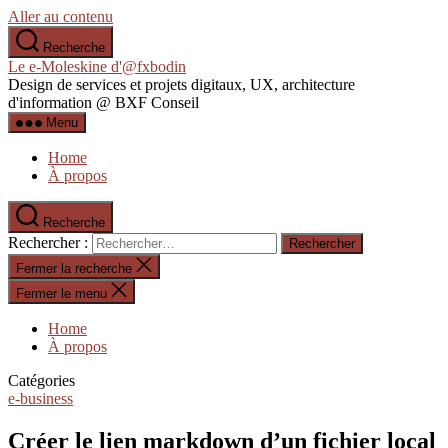
Aller au contenu
Recherche
Le e-Moleskine d'@fxbodin
Design de services et projets digitaux, UX, architecture
d'information @ BXF Conseil
Menu
Home
À propos
Recherche
Rechercher :
Fermer la recherche
Fermer le menu
Home
À propos
Catégories
e-business
Créer le lien markdown d’un fichier local