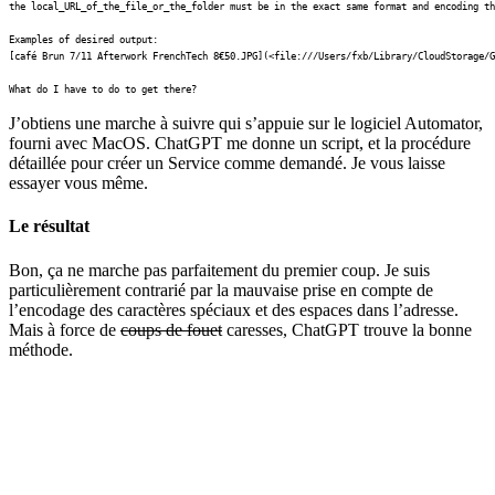
the local_URL_of_the_file_or_the_folder must be in the exact same format and encoding th
Examples of desired output:

[café Brun 7/11 Afterwork FrenchTech 8€50.JPG](<file:///Users/fxb/Library/CloudStorage/G
What do I have to do to get there?
J’obtiens une marche à suivre qui s’appuie sur le logiciel Automator,
fourni avec MacOS. ChatGPT me donne un script, et la procédure
détaillée pour créer un Service comme demandé. Je vous laisse
essayer vous même.
Le résultat
Bon, ça ne marche pas parfaitement du premier coup. Je suis
particulièrement contrarié par la mauvaise prise en compte de
l’encodage des caractères spéciaux et des espaces dans l’adresse.
Mais à force de
coups de fouet
caresses, ChatGPT trouve la bonne
méthode.