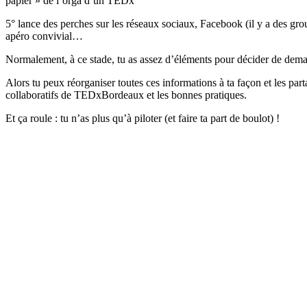
papier » de l’orga d’un TEDx
5° lance des perches sur les réseaux sociaux, Facebook (il y a des grou
apéro convivial…
Normalement, à ce stade, tu as assez d’éléments pour décider de dema
Alors tu peux réorganiser toutes ces informations à ta façon et les pa
collaboratifs de TEDxBordeaux et les bonnes pratiques.
Et ça roule : tu n’as plus qu’à piloter (et faire ta part de boulot) !