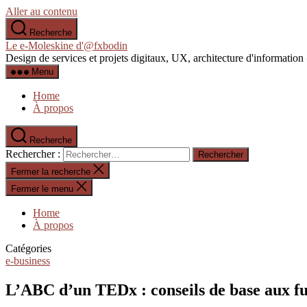
Aller au contenu
Recherche
Le e-Moleskine d'@fxbodin
Design de services et projets digitaux, UX, architecture d'informati
Menu
Home
À propos
Recherche
Rechercher :
Fermer la recherche
Fermer le menu
Home
À propos
Catégories
e-business
L’ABC d’un TEDx : conseils de base aux fu