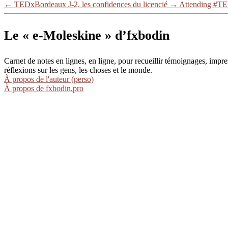
←
TEDxBordeaux J-2, les confidences du licencié
→
Attending #T
Le « e-Moleskine » d’fxbodin
Carnet de notes en lignes, en ligne, pour recueillir témoignages, im
réflexions sur les gens, les choses et le monde.
À propos de l'auteur (perso)
À propos de fxbodin.pro