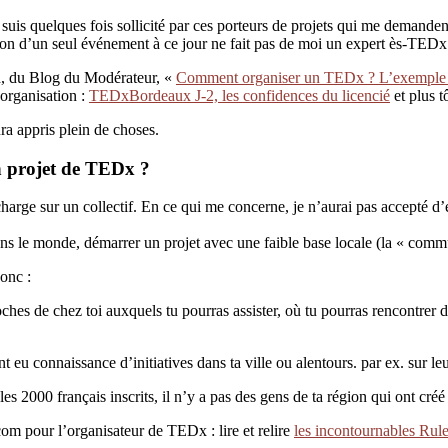
e suis quelques fois sollicité par ces porteurs de projets qui me demande
tion d’un seul événement à ce jour ne fait pas de moi un expert ès-TEDx 
en, du Blog du Modérateur, «
Comment organiser un TEDx ? L’exemple
’organisation :
TEDxBordeaux J-2, les confidences du licencié
et plus t
ura appris plein de choses.
n projet de TEDx ?
 charge sur un collectif. En ce qui me concerne, je n’aurai pas accepté d’
s le monde, démarrer un projet avec une faible base locale (la « comm
donc :
hes de chez toi auxquels tu pourras assister, où tu pourras rencontrer des
t eu connaissance d’initiatives dans ta ville ou alentours. par ex. sur l
 les 2000 français inscrits, il n’y a pas des gens de ta région qui ont cr
com pour l’organisateur de TEDx : lire et relire
les incontournables Rul