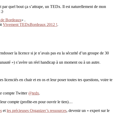
nt par quel bout ça s’attrape, un TEDx. Il est naturellement de mon
;)
 de Bordeaux
« .
ôt
Vivement TEDxBordeaux 2012 !
.
endosser la licence si je n’avais pas eu la sécurité d’un groupe de 30
unauté ») s’avère un réel handicap à un moment ou à un autre.
 licenciés en chair et en os et leur poser toutes tes questions, voire te
eur compte Twitter
@tedx
.
éé leur compte (profite-en pour ouvrir le tien)…
es
et
les précieuses Organizer’s ressources
, devenir un « expert sur le