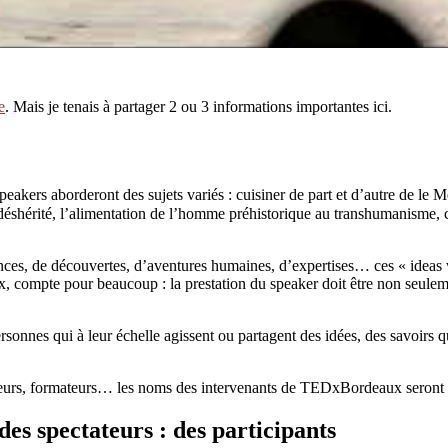
e
. Mais je tenais à partager 2 ou 3 informations importantes ici.
akers aborderont des sujets variés : cuisiner de part et d’autre de le M
déshérité, l’alimentation de l’homme préhistorique au transhumanisme, c
ces, de découvertes, d’aventures humaines, d’expertises… ces « ideas w
 compte pour beaucoup : la prestation du speaker doit être non seulemen
rsonnes qui à leur échelle agissent ou partagent des idées, des savoirs q
énieurs, formateurs… les noms des intervenants de TEDxBordeaux seront d
 des spectateurs : des participants