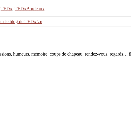
,
TEDx
,
TEDxBordeaux
ur le blog de TEDx \o/
pressions, humeurs, mémoire, coups de chapeau, rendez-vous, regards… il