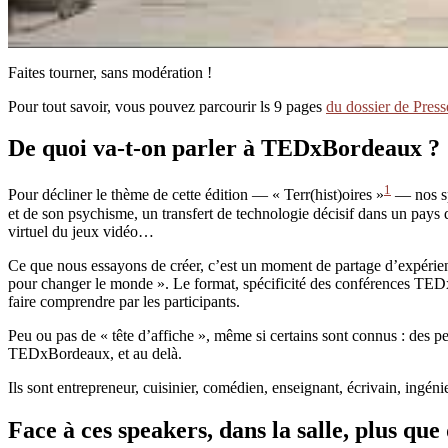
Faites tourner, sans modération !
Pour tout savoir, vous pouvez parcourir ls 9 pages
du dossier de Press
De quoi va-t-on parler à TEDxBordeaux ?
1
Pour décliner le thème de cette édition — « Terr(hist)oires »
— nos spe
et de son psychisme, un transfert de technologie décisif dans un pays 
virtuel du jeux vidéo…
Ce que nous essayons de créer, c’est un moment de partage d’expérien
pour changer le monde ». Le format, spécificité des conférences TEDx,
faire comprendre par les participants.
Peu ou pas de « tête d’affiche », même si certains sont connus : des pe
TEDxBordeaux, et au delà.
Ils sont entrepreneur, cuisinier, comédien, enseignant, écrivain, ing
Face à ces speakers, dans la salle, plus que