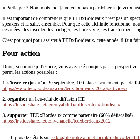
« Participer ? Non, mais moi je ne veux pas « participer », je veux j
Il est important de comprendre que TEDxBordeaux n’est pas un spectacl
speakers et la salle, ensemble. Pour que cette alchimie fonctionne, nou
ces idées : les discuter, les partager, les faire vivre, les transformer… ag
C’est pourquoi pour assister à TEDxBordeaux, cette année, il faut fai
Pour action
Donc, si comme je l’espère, vous avez été conquis par la perspective 
parmi les actions possibles :
1.
s’inscrire
(jusqu’au 30 septembre, 100 places seulement, pas de foir
https://www.tedxbordeaux.com/tedx-bordeaux-2012/participez/
2.
organiser
un lieu-relai de diffusion HD
https://fr.slideshare.net/jeremyabdilla/diffuser-tedx-bordeaux
3.
supporter
TEDxBordeaux comme partenaire (60% défiscalisé)
https://fr.slideshare.net/tonychapelle/tedxbordeaux2012
plus de détails sur
le blog de notre ami et membre du collectif d