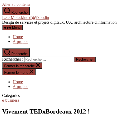
Aller au contenu
Recherche
Le e-Moleskine d'@fxbodin
Design de services et projets digitaux, UX, architecture d'informati
Menu
Home
À propos
Recherche
Rechercher :
Fermer la recherche
Fermer le menu
Home
À propos
Catégories
e-business
Vivement TEDxBordeaux 2012 !