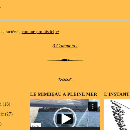
→
 caractères,
comme promis ici
↩
3 Comments
LE MIMBEAU À PLEINE MER
L’INSTANT
Lecteur
i
(16)
vidéo
vie
(27)
)