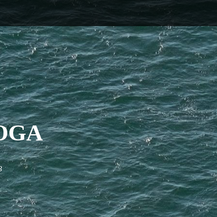
OGA
3