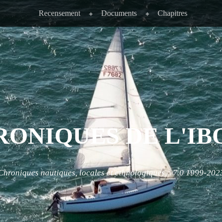
Recensement
Documents
Chapitres
RONIQUES DE L'IB
Chroniques nautiques, locales et ethnologiques. v7.0 1999-202