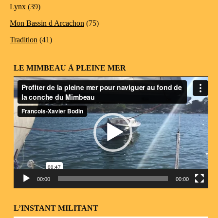
Lynx
(39)
Mon Bassin d Arcachon
(75)
Tradition
(41)
LE MIMBEAU À PLEINE MER
Lecteur
vidéo
00:00
00:00
L’INSTANT MILITANT