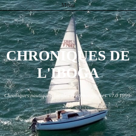
Menu
Skip to content
CHRONIQUES DE
L'IBOGA
Chroniques nautiques, locales et ethnologiques. v7.0 1999-
2023