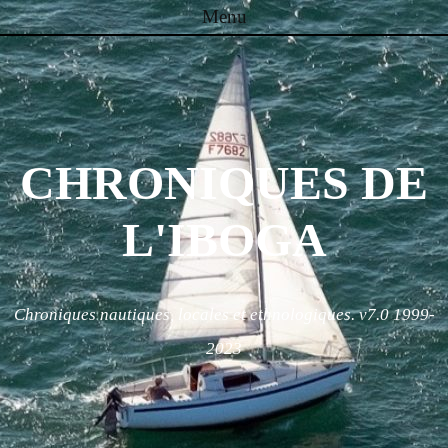
Menu
Skip to content
CHRONIQUES DE
L'IBOGA
Chroniques nautiques, locales et ethnologiques. v7.0 1999-
2023