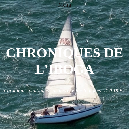
Menu
Skip to content
CHRONIQUES DE
L'IBOGA
Chroniques nautiques, locales et ethnologiques. v7.0 1999-
2023