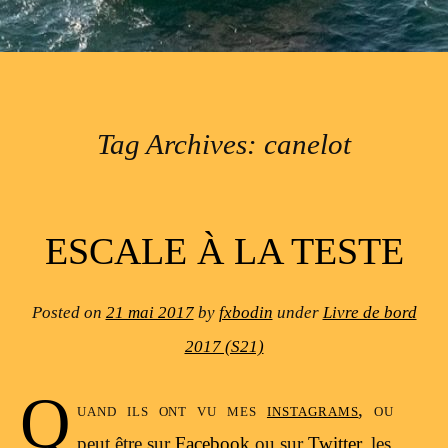
Tag Archives:
canelot
Post navigation
ESCALE À LA TESTE
Posted on
21 mai 2017
by
fxbodin
under
Livre de bord
2017 (S21)
Q
uand ils ont vu mes
instagrams
, ou
peut être sur
Facebook
ou sur
Twitter
, les