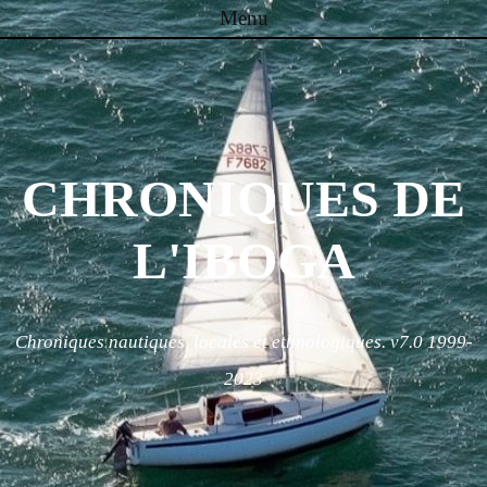
Menu
Skip to content
CHRONIQUES DE
L'IBOGA
Chroniques nautiques, locales et ethnologiques. v7.0 1999-
2023