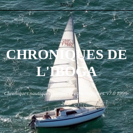
Menu
Skip to content
CHRONIQUES DE
L'IBOGA
Chroniques nautiques, locales et ethnologiques. v7.0 1999-
2023