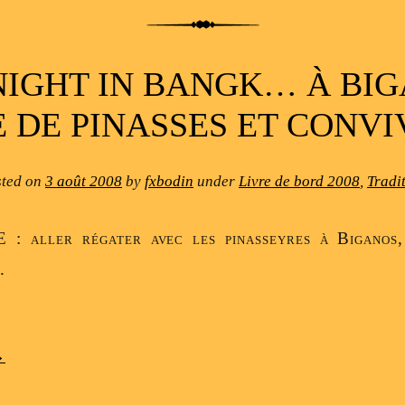
NIGHT IN BANGK… À BIG
 DE PINASSES ET CONVI
sted on
3 août 2008
by
fxbodin
under
Livre de bord 2008
,
Tradi
 : aller régater avec les pinasseyres à Biganos, 
.
→