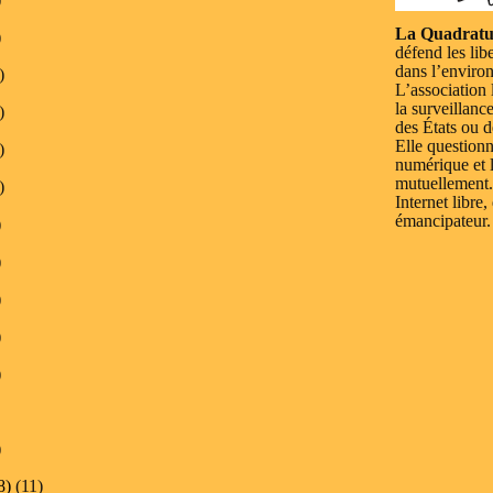
La Quadratu
)
défend les lib
dans l’enviro
)
L’association 
la surveillanc
)
des États ou d
Elle questionn
)
numérique et l
mutuellement.
)
Internet libre,
émancipateur.
)
)
)
)
)
)
8)
(11)