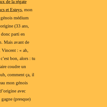
ux de la régate
cs et Esteys
, mon
u génois médium
origine (33 ans,
 donc parti en
n. Mais avant de
, Vincent : « ah,
c’est bon, alors : tu
faire coudre un
Euh, comment ça, il
beau mon génois
’origine avec
n gagne (presque)