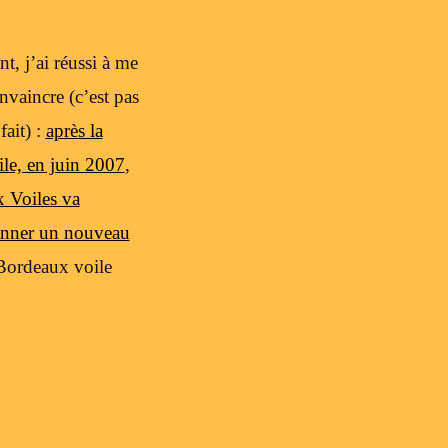
t, j’ai réussi à me
onvaincre (c’est pas
fait) :
après la
le, en juin 2007
,
 Voiles va
onner un nouveau
e Bordeaux voile