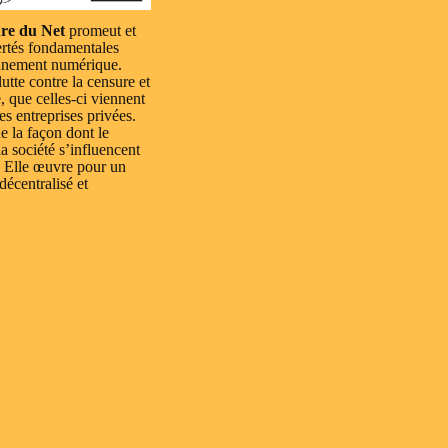
re du Net
promeut et
ertés fondamentales
nnement numérique.
lutte contre la censure et
e, que celles-ci viennent
es entreprises privées.
e la façon dont le
a société s’influencent
 Elle œuvre pour un
 décentralisé et