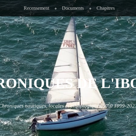
Recensement
Documents
Chapitres
RONIQUES DE L'IB
Chroniques nautiques, locales et ethnologiques. v7.0 1999-202