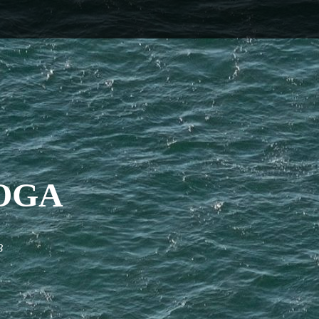
OGA
3