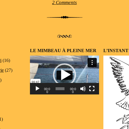
2 Comments
LE MIMBEAU À PLEINE MER
L’INSTANT
Lecteur
i
(16)
vidéo
vie
(27)
)
00:0
00:0
0
0
1)
)