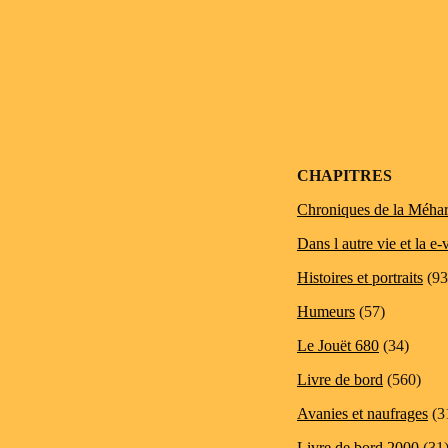
Post navigation
CHAPITRES
Chroniques de la Méhar
Dans l autre vie et la e-
Histoires et portraits
(93
Humeurs
(57)
Le Jouët 680
(34)
Livre de bord
(560)
Avanies et naufrages
(3
Livre de bord 2000
(31