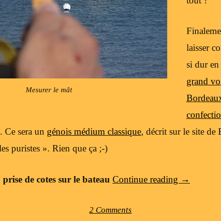
tout ?
Finalemen
laisser c
si dur en 
grand voi
Mesurer le mât
Bordeaux
confecti
. Ce sera un
génois médium classique
, décrit sur le site d
les puristes ». Rien que ça ;-)
 prise de cotes sur le bateau
Continue reading
→
2 Comments