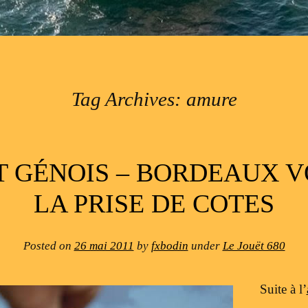
Tag Archives:
amure
T GÉNOIS – BORDEAUX VO
LA PRISE DE COTES
Posted on
26 mai 2011
by
fxbodin
under
Le Jouët 680
Suite à l’