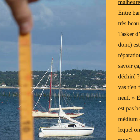
malheure
Entre ban
très bea
Tasker d’
donc) est
réparatio
savoir ça
déchiré ? 
vas t’en 
neuf. » 
est pas 
médium d
lequel o