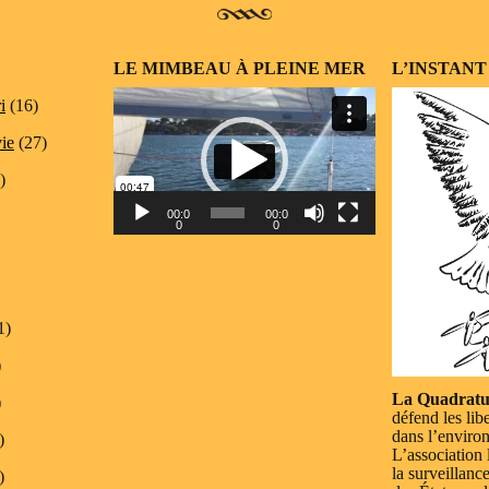
LE MIMBEAU À PLEINE MER
L’INSTANT
Lecteur
i
(16)
vidéo
vie
(27)
)
00:0
00:0
0
0
1)
)
La Quadratu
)
défend les lib
dans l’enviro
)
L’association 
la surveillanc
)