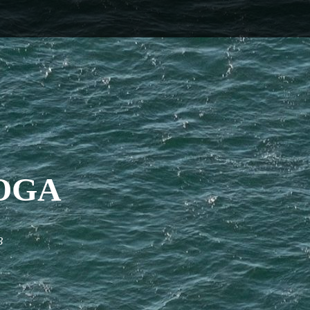
OGA
3