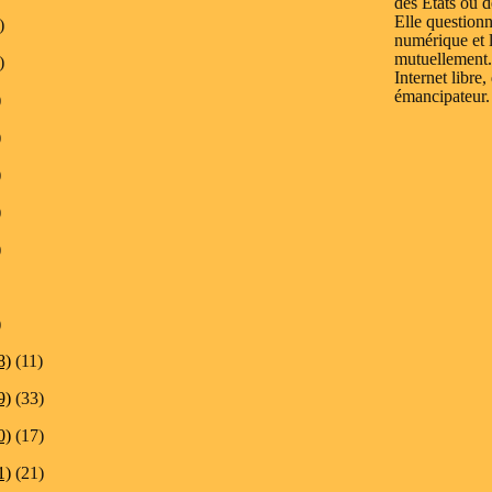
des États ou d
Elle questionn
)
numérique et l
mutuellement.
)
Internet libre,
émancipateur.
)
)
)
)
)
)
8)
(11)
9)
(33)
0)
(17)
1)
(21)