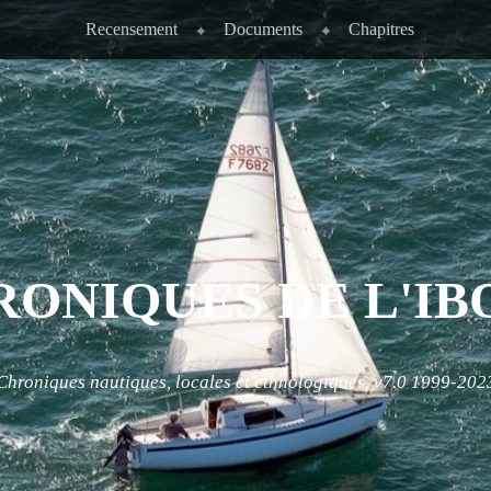
Recensement
Documents
Chapitres
RONIQUES DE L'IB
Chroniques nautiques, locales et ethnologiques. v7.0 1999-202