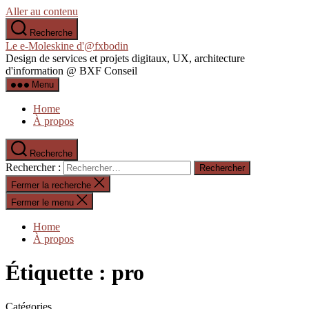
Aller au contenu
Recherche
Le e-Moleskine d'@fxbodin
Design de services et projets digitaux, UX, architecture
d'information @ BXF Conseil
Menu
Home
À propos
Recherche
Rechercher :
Fermer la recherche
Fermer le menu
Home
À propos
Étiquette :
pro
Catégories