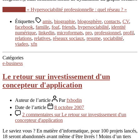
Lire la suite
« Hypersociabilité professionnelle : quel réseau ? »
Étiquettes
amis
,
biographie
,
blogosphère
,
contacts
,
CV
,
facebook
,
famille
,
foaf
,
friends
,
hypersociabilité
,
identité
numérique
,
linkedin
,
microformats
,
pro
,
professionnel
,
profil
,
relations
,
relatives
,
réseaux sociaux
,
resume
,
sociabilité
,
viadeo
,
xfn
Catégories
e-business
Le retour sur investissement d'un
concepteur d'application
Auteur de l’article
Par
fxbodin
Date de l’article
8 octobre 2007
2 commentaires
sur Le retour sur investissement d'un
concepteur d'application
Le saviez vous ? En matière d’informatique, pour 100 projets lancés,
18 seront abandonnés avant même d’être livrés ! Moins d’un tiers