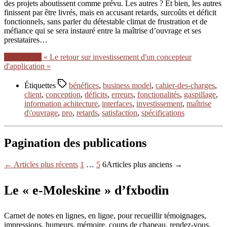
des projets aboutissent comme prévu. Les autres ? Et bien, les autres
finissent par être livrés, mais en accusant retards, surcoûts et déficit
fonctionnels, sans parler du détestable climat de frustration et de
méfiance qui se sera instauré entre la maîtrise d’ouvrage et ses
prestataires…
Lire la suite
« Le retour sur investissement d'un concepteur
d'application »
Étiquettes
bénéfices
,
business model
,
cahier-des-charges
,
client
,
conception
,
déficits
,
erreurs
,
fonctionalités
,
gaspillage
,
information achitecture
,
interfaces
,
investissement
,
maîtrise
d\'ouvrage
,
pro
,
retards
,
satisfaction
,
spécifications
Pagination des publications
←
Articles
plus récents
1
…
5
6
Articles
plus anciens
→
Le « e-Moleskine » d’fxbodin
Carnet de notes en lignes, en ligne, pour recueillir témoignages,
impressions, humeurs, mémoire, coups de chapeau, rendez-vous,