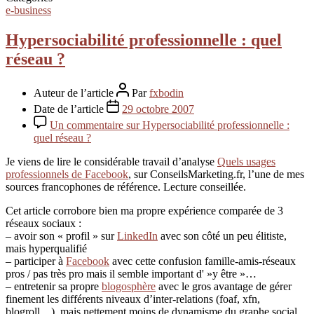
e-business
Hypersociabilité professionnelle : quel
réseau ?
Auteur de l’article
Par
fxbodin
Date de l’article
29 octobre 2007
Un commentaire
sur Hypersociabilité professionnelle :
quel réseau ?
Je viens de lire le considérable travail d’analyse
Quels usages
professionnels de Facebook
, sur ConseilsMarketing.fr, l’une de mes
sources francophones de référence. Lecture conseillée.
Cet article corrobore bien ma propre expérience comparée de 3
réseaux sociaux :
– avoir son « profil » sur
LinkedIn
avec son côté un peu élitiste,
mais hyperqualifié
– participer à
Facebook
avec cette confusion famille-amis-réseaux
pros / pas très pro mais il semble important d' »y être »…
– entretenir sa propre
blogosphère
avec le gros avantage de gérer
finement les différents niveaux d’inter-relations (foaf, xfn,
blogroll…), mais nettement moins de dynamisme du graphe social…