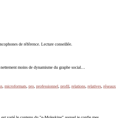
ancophones de référence. Lecture conseillée.
mais nettement moins de dynamisme du graphe social…
in
,
microformats
,
pro
,
professionnel
,
profil
,
relations
,
relatives
,
réseaux
 est varié le contenu du "e-Moleskine" auquel je confie mes