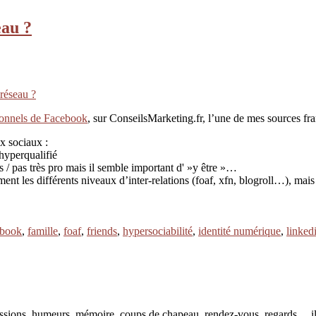
eau ?
 réseau ?
ionnels de Facebook
, sur ConseilsMarketing.fr, l’une de mes sources fr
x sociaux :
 hyperqualifié
 / pas très pro mais il semble important d' »y être »…
ment les différents niveaux d’inter-relations (foaf, xfn, blogroll…), 
ebook
,
famille
,
foaf
,
friends
,
hypersociabilité
,
identité numérique
,
linked
pressions, humeurs, mémoire, coups de chapeau, rendez-vous, regards… il