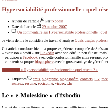
Hypersociabilité professionnelle : quel rés
Auteur de l’article
Par
fxbodin
Date de l’article
29 octobre 2007
Un commentaire
sur Hypersociabilité professionnelle : quel
Je viens de lire le considérable travail d’analyse
Quels usages profess
Cet article corrobore bien ma propre expérience comparée de 3 réseau
– avoir son « profil » sur
LinkedIn
avec son côté un peu élitiste, mais
– participer à
Facebook
avec cette confusion famille-amis-réseaux pros
– entretenir sa propre
blogosphère
avec le gros avantage de gérer fine
Lire la suite
« Hypersociabilité professionnelle : quel réseau ? »
Étiquettes
amis
,
biographie
,
blogosphère
,
contacts
,
CV
,
fac
sociaux
,
resume
,
sociabilité
,
viadeo
,
xfn
Le « e-Moleskine » d’fxbodin
Carnet de notes en lignes, en ligne, pour recueillir témoignages, im