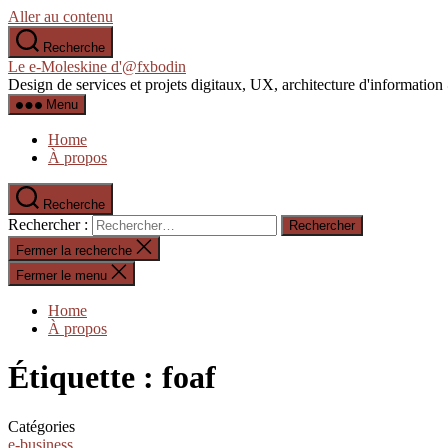
Aller au contenu
Recherche
Le e-Moleskine d'@fxbodin
Design de services et projets digitaux, UX, architecture d'informati
Menu
Home
À propos
Recherche
Rechercher :
Fermer la recherche
Fermer le menu
Home
À propos
Étiquette :
foaf
Catégories
e-business