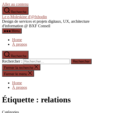
Aller au contenu
Recherche
Le e-Moleskine d'@fxbodin
Design de services et projets digitaux, UX, architecture
d'information @ BXF Conseil
Menu
Home
À propos
Recherche
Rechercher :
Fermer la recherche
Fermer le menu
Home
À propos
Étiquette :
relations
Catégories