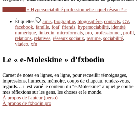
Lire la suite
« Hypersociabilité professionnelle : quel réseau ? »
Étiquettes
amis
,
biographie
,
blogosphère
,
contacts
,
CV
,
facebook
,
famille
,
foaf
,
friends
,
hypersociabilité
,
identité
numérique
,
linkedin
,
microformats
,
pro
,
professionnel
,
profil
,
relations
,
relatives
,
réseaux sociaux
,
resume
,
sociabilité
,
viadeo
,
xfn
Le « e-Moleskine » d’fxbodin
Carnet de notes en lignes, en ligne, pour recueillir témoignages,
impressions, humeurs, mémoire, coups de chapeau, rendez-vous,
regards… il est varié le contenu du "e-Moleskine" auquel je confie
mes réflexions sur les gens, les choses et le monde.
À propos de l'auteur (perso)
À propos de fxbodin.pro