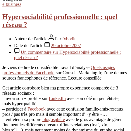
e-business
Hypersociabilité professionnelle : quel
réseau ?
Auteur de l’article
Par
fxbodin
Date de l’article
29 octobre 2007
Un commentaire
sur Hypersociabilité professionnelle :
quel réseau ?
Je viens de lire le considérable travail d’analyse
Quels usages
professionnels de Facebook
, sur ConseilsMarketing.fr, l’une de mes
sources francophones de référence. Lecture conseillée.
Cet article corrobore bien ma propre expérience comparée de 3
réseaux sociaux :
– avoir son « profil » sur
LinkedIn
avec son côté un peu élitiste,
mais hyperqualifié
– participer à
Facebook
avec cette confusion famille-amis-réseaux
pros / pas très pro mais il semble important d' »y être »…
– entretenir sa propre
blogosphère
avec le gros avantage de gérer
finement les différents niveaux d’inter-relations (foaf, xfn,
blogroll…), mais nettement moins de dynamisme du graphe social…