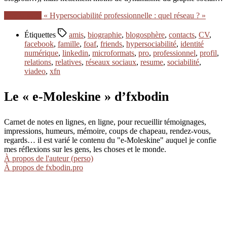
Lire la suite
« Hypersociabilité professionnelle : quel réseau ? »
Étiquettes
amis
,
biographie
,
blogosphère
,
contacts
,
CV
,
facebook
,
famille
,
foaf
,
friends
,
hypersociabilité
,
identité
numérique
,
linkedin
,
microformats
,
pro
,
professionnel
,
profil
,
relations
,
relatives
,
réseaux sociaux
,
resume
,
sociabilité
,
viadeo
,
xfn
Le « e-Moleskine » d’fxbodin
Carnet de notes en lignes, en ligne, pour recueillir témoignages,
impressions, humeurs, mémoire, coups de chapeau, rendez-vous,
regards… il est varié le contenu du "e-Moleskine" auquel je confie
mes réflexions sur les gens, les choses et le monde.
À propos de l'auteur (perso)
À propos de fxbodin.pro