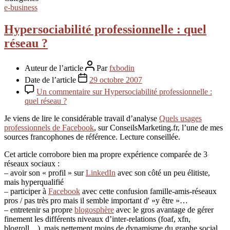
e-business
Hypersociabilité professionnelle : quel
réseau ?
Auteur de l’article
Par
fxbodin
Date de l’article
29 octobre 2007
Un commentaire
sur Hypersociabilité professionnelle :
quel réseau ?
Je viens de lire le considérable travail d’analyse
Quels usages
professionnels de Facebook
, sur ConseilsMarketing.fr, l’une de mes
sources francophones de référence. Lecture conseillée.
Cet article corrobore bien ma propre expérience comparée de 3
réseaux sociaux :
– avoir son « profil » sur
LinkedIn
avec son côté un peu élitiste,
mais hyperqualifié
– participer à
Facebook
avec cette confusion famille-amis-réseaux
pros / pas très pro mais il semble important d' »y être »…
– entretenir sa propre
blogosphère
avec le gros avantage de gérer
finement les différents niveaux d’inter-relations (foaf, xfn,
blogroll…), mais nettement moins de dynamisme du graphe social…