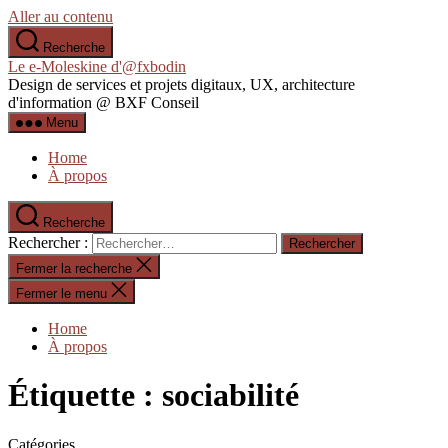
Aller au contenu
Recherche
Le e-Moleskine d'@fxbodin
Design de services et projets digitaux, UX, architecture
d'information @ BXF Conseil
Menu
Home
À propos
Recherche
Rechercher :
Fermer la recherche
Fermer le menu
Home
À propos
Étiquette :
sociabilité
Catégories