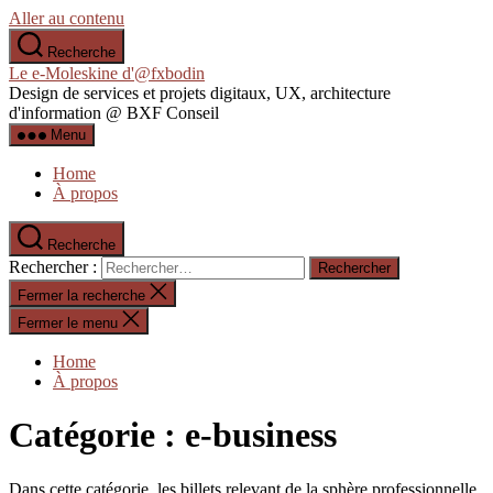
Aller au contenu
Recherche
Le e-Moleskine d'@fxbodin
Design de services et projets digitaux, UX, architecture
d'information @ BXF Conseil
Menu
Home
À propos
Recherche
Rechercher :
Fermer la recherche
Fermer le menu
Home
À propos
Catégorie :
e-business
Dans cette catégorie, les billets relevant de la sphère professionnelle.