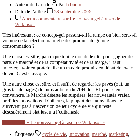
Auteur de l’article
Par
fxbodin
Date de l’article
28 septembre 2006
Aucun commentaire
sur Le nouveau gel à raser de
Wilkinson
Très intéressant : ce concept-gel passera-t-il la rampe ou bien sera-t-il
victime de la sélection naturelle des produits de grande
consommation ?
Une chose est sûre, parce que tout le monde le dit : pour gagner des
parts de marché et de la compétatitivité et de la marge, il faut
innover, avoir en portefeuille un max de produits en début de cycle
de vie. C’est classique.
Une autre chose est sûre, et il suffit de regarder les pavés (oui, un
gros tas de pages) de pubs autours du 20H de TF1 pour s’en
convaincre, le Marché déteste les surprises, les nouveautés vraies,
bref, les innovations. D’ailleurs, la plupart des innovations ne
survivent pas à l’ascension de leur cycle de vie qui reste
désespérément plat jusqu’à l’euthanasie.
Lire la suite
« Le nouveau gel à raser de Wilkinson »
Étiquettes
cycle-de-vie
,
innovation
,
marché
,
marketing
,