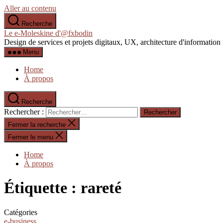
Aller au contenu
Recherche
Le e-Moleskine d'@fxbodin
Design de services et projets digitaux, UX, architecture d'informati
Menu
Home
À propos
Recherche
Rechercher :
Fermer la recherche
Fermer le menu
Home
À propos
Étiquette :
rareté
Catégories
e-business