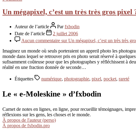
Un mégapixel, c’est un très très gros pixel 
Auteur de l’article
Par
fxbodin
Date de l’article
2 juillet 2006
Aucun commentaire
sur Un mégapixel, c’est un très très gro
Imaginez un monde où seuls porteraient un appreil photo les photograph
monde dans lequel se retrouver pris en photo serait réservé à quelques
sufisamment coûteuse pour que les photographes y réfléchissent à deux 
réalité en une fraction donnée de seconde…
Étiquettes
numérique
,
photographie
,
pixel
,
pocket
,
rareté
Le « e-Moleskine » d’fxbodin
Carnet de notes en lignes, en ligne, pour recueillir témoignages, im
réflexions sur les gens, les choses et le monde.
À propos de l'auteur (perso)
À propos de fxbodin.pro