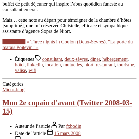
buffet de petit déjeuner qui inspire l’abus quotidien funeste au
consultant en exil.
Mais… cette note au départ pour témoigner de la chambre d’hôtes
[supprimé], que m’a réservée Christelle, efficace et sympathique
assistante d’agence Sopra de Niort.
Lire la suite
« Three nights in Coulon (Deux-Sèvres), "La porte du
marais Poitevin" »
Étiquettes
consultant
,
deux-sèvres
,
dîner
,
hébergement
,
hôtel
,
linkedin
,
location
,
mutuelles
,
niort
,
restaurant
,
tourisme
,
valise
,
wifi
Catégories
Micro-blog
Mon 2e copain d'avant (Twitter 2008-03-
15)
Auteur de l’article
Par
fxbodin
Date de l’article
15 mars 2008