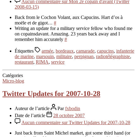
Aucun commentaire
sur Mon 2e copain d'avant (Twitter
2008-03-15)
Back from le Cochon Volant, aux Capucins. Hart d’os à
moële et de gigot…
#
Writing an update for a military service fellow who found me
on copainsdavant. Amazing. 23 years back away and I
remember him accurately
#
Étiquettes
armée
,
bordeaux
,
camarade
,
capucins
,
infanterie
de marine
,
marsouin
,
militaire
,
perpignan
,
radiotélégraphiste
,
restaurant
,
RIMA
,
service
Catégories
Micro-blog
Twitter Updates for 2007-10-28
Auteur de l’article
Par
fxbodin
Date de l’article
28 octobre 2007
Aucun commentaire
sur Twitter Updates for 2007-10-28
Just back from Saint Michel market, got some third hand (or