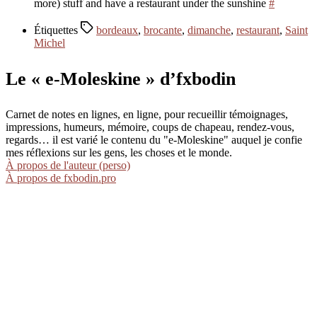
more) stuff and have a restaurant under the sunshine
#
Étiquettes
bordeaux
,
brocante
,
dimanche
,
restaurant
,
Saint
Michel
Le « e-Moleskine » d’fxbodin
Carnet de notes en lignes, en ligne, pour recueillir témoignages,
impressions, humeurs, mémoire, coups de chapeau, rendez-vous,
regards… il est varié le contenu du "e-Moleskine" auquel je confie
mes réflexions sur les gens, les choses et le monde.
À propos de l'auteur (perso)
À propos de fxbodin.pro