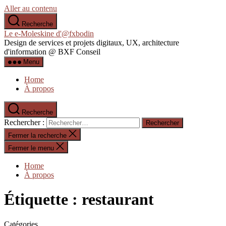
Aller au contenu
Recherche
Le e-Moleskine d'@fxbodin
Design de services et projets digitaux, UX, architecture
d'information @ BXF Conseil
Menu
Home
À propos
Recherche
Rechercher :
Fermer la recherche
Fermer le menu
Home
À propos
Étiquette :
restaurant
Catégories