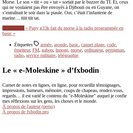
Morse. Le son « tiit » ou « tat » sortait par le buzzer du TI. Et, ceux
qui ne voulaient pas être envoyés à Djibouti ou en Guyane, on
s’entraînait le soir dans la piaule. Oui, c’était l’infanterie de
marine… tiiit tiit tat.
Lire la suite
« Papy g33k fait du morse à la radio programmée en
basic »
Étiquettes
armée
,
aronde
,
basic
,
cannet plage
,
code
,
émetteur
,
FM
,
gabon
,
limoge
,
morse
,
ordinateur
,
perpignan
,
radio
,
service militaire
,
télégraphie
Le « e-Moleskine » d’fxbodin
Carnet de notes en lignes, en ligne, pour recueillir témoignages,
impressions, humeurs, mémoire, coups de chapeau, rendez-vous,
regards… il est varié le contenu du "e-Moleskine" auquel je confie
mes réflexions sur les gens, les choses et le monde.
À propos de l'auteur (perso)
À propos de fxbodin.pro