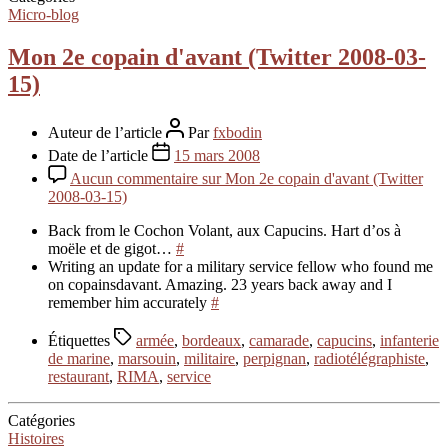
Micro-blog
Mon 2e copain d'avant (Twitter 2008-03-
15)
Auteur de l’article
Par
fxbodin
Date de l’article
15 mars 2008
Aucun commentaire
sur Mon 2e copain d'avant (Twitter
2008-03-15)
Back from le Cochon Volant, aux Capucins. Hart d’os à
moële et de gigot…
#
Writing an update for a military service fellow who found me
on copainsdavant. Amazing. 23 years back away and I
remember him accurately
#
Étiquettes
armée
,
bordeaux
,
camarade
,
capucins
,
infanterie
de marine
,
marsouin
,
militaire
,
perpignan
,
radiotélégraphiste
,
restaurant
,
RIMA
,
service
Catégories
Histoires