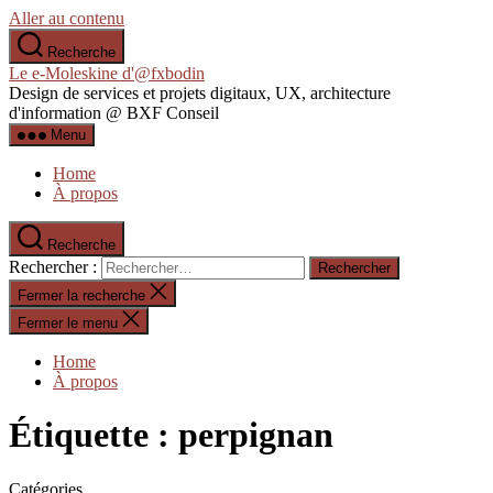
Aller au contenu
Recherche
Le e-Moleskine d'@fxbodin
Design de services et projets digitaux, UX, architecture
d'information @ BXF Conseil
Menu
Home
À propos
Recherche
Rechercher :
Fermer la recherche
Fermer le menu
Home
À propos
Étiquette :
perpignan
Catégories