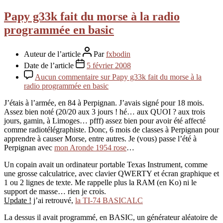
Papy g33k fait du morse à la radio
programmée en basic
Auteur de l’article
Par
fxbodin
Date de l’article
5 février 2008
Aucun commentaire
sur Papy g33k fait du morse à la
radio programmée en basic
J’étais à l’armée, en 84 à Perpignan. J’avais signé pour 18 mois.
Assez bien noté (20/20 aux 3 jours ! hé… aux QUOI ? aux trois
jours, gamin, à Limoges… pfff) assez bien pour avoir été affecté
comme radiotélégraphiste. Donc, 6 mois de classes à Perpignan pour
apprendre à causer Morse, entre autres. Je (vous) passe l’été à
Perpignan avec
mon Aronde 1954 rose
…
Un copain avait un ordinateur portable Texas Instrument, comme
une grosse calculatrice, avec clavier QWERTY et écran graphique et
1 ou 2 lignes de texte. Me rappelle plus la RAM (en Ko) ni le
support de masse… rien je crois.
Update !
j’ai retrouvé,
la TI-74 BASICALC
La dessus il avait programmé, en BASIC, un générateur aléatoire de