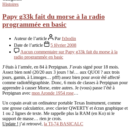
Histoires
Papy g33k fait du morse à la radio
programmée en basic
Auteur de l’article
Par
fxbodin
Date de l’article
5 février 2008
Aucun commentaire
sur Papy g33k fait du morse à la
radio programmée en basic
J’étais à l’armée, en 84 à Perpignan. J’avais signé pour 18 mois.
Assez bien noté (20/20 aux 3 jours ! hé… aux QUOI ? aux trois
jours, gamin, à Limoges… pfff) assez bien pour avoir été affecté
comme radiotélégraphiste. Donc, 6 mois de classes à Perpignan pour
apprendre à causer Morse, entre autres. Je (vous) passe l’été à
Perpignan avec
mon Aronde 1954 rose
…
Un copain avait un ordinateur portable Texas Instrument, comme
une grosse calculatrice, avec clavier QWERTY et écran graphique et
1 ou 2 lignes de texte. Me rappelle plus la RAM (en Ko) ni le
support de masse… rien je crois.
Update !
j’ai retrouvé,
la TI-74 BASICALC