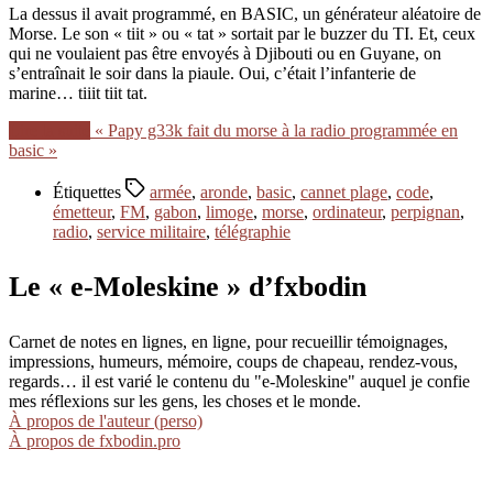
La dessus il avait programmé, en BASIC, un générateur aléatoire de
Morse. Le son « tiit » ou « tat » sortait par le buzzer du TI. Et, ceux
qui ne voulaient pas être envoyés à Djibouti ou en Guyane, on
s’entraînait le soir dans la piaule. Oui, c’était l’infanterie de
marine… tiiit tiit tat.
Lire la suite
« Papy g33k fait du morse à la radio programmée en
basic »
Étiquettes
armée
,
aronde
,
basic
,
cannet plage
,
code
,
émetteur
,
FM
,
gabon
,
limoge
,
morse
,
ordinateur
,
perpignan
,
radio
,
service militaire
,
télégraphie
Le « e-Moleskine » d’fxbodin
Carnet de notes en lignes, en ligne, pour recueillir témoignages,
impressions, humeurs, mémoire, coups de chapeau, rendez-vous,
regards… il est varié le contenu du "e-Moleskine" auquel je confie
mes réflexions sur les gens, les choses et le monde.
À propos de l'auteur (perso)
À propos de fxbodin.pro