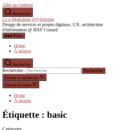
Aller au contenu
Recherche
Le e-Moleskine d'@fxbodin
Design de services et projets digitaux, UX, architecture
d'information @ BXF Conseil
Menu
Home
À propos
Recherche
Rechercher :
Fermer la recherche
Fermer le menu
Home
À propos
Étiquette :
basic
Catégories