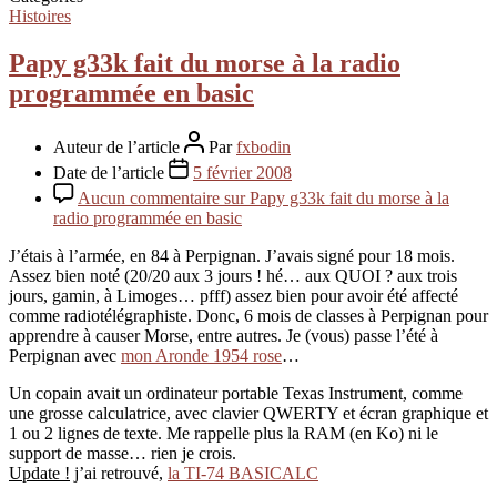
Histoires
Papy g33k fait du morse à la radio
programmée en basic
Auteur de l’article
Par
fxbodin
Date de l’article
5 février 2008
Aucun commentaire
sur Papy g33k fait du morse à la
radio programmée en basic
J’étais à l’armée, en 84 à Perpignan. J’avais signé pour 18 mois.
Assez bien noté (20/20 aux 3 jours ! hé… aux QUOI ? aux trois
jours, gamin, à Limoges… pfff) assez bien pour avoir été affecté
comme radiotélégraphiste. Donc, 6 mois de classes à Perpignan pour
apprendre à causer Morse, entre autres. Je (vous) passe l’été à
Perpignan avec
mon Aronde 1954 rose
…
Un copain avait un ordinateur portable Texas Instrument, comme
une grosse calculatrice, avec clavier QWERTY et écran graphique et
1 ou 2 lignes de texte. Me rappelle plus la RAM (en Ko) ni le
support de masse… rien je crois.
Update !
j’ai retrouvé,
la TI-74 BASICALC