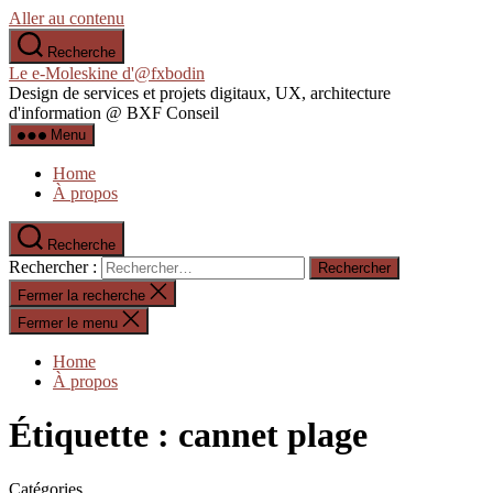
Aller au contenu
Recherche
Le e-Moleskine d'@fxbodin
Design de services et projets digitaux, UX, architecture
d'information @ BXF Conseil
Menu
Home
À propos
Recherche
Rechercher :
Fermer la recherche
Fermer le menu
Home
À propos
Étiquette :
cannet plage
Catégories