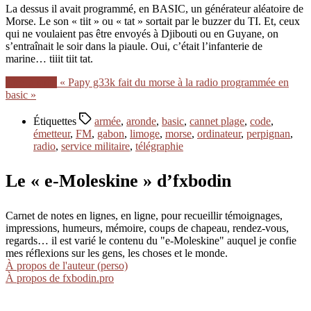
La dessus il avait programmé, en BASIC, un générateur aléatoire de
Morse. Le son « tiit » ou « tat » sortait par le buzzer du TI. Et, ceux
qui ne voulaient pas être envoyés à Djibouti ou en Guyane, on
s’entraînait le soir dans la piaule. Oui, c’était l’infanterie de
marine… tiiit tiit tat.
Lire la suite
« Papy g33k fait du morse à la radio programmée en
basic »
Étiquettes
armée
,
aronde
,
basic
,
cannet plage
,
code
,
émetteur
,
FM
,
gabon
,
limoge
,
morse
,
ordinateur
,
perpignan
,
radio
,
service militaire
,
télégraphie
Le « e-Moleskine » d’fxbodin
Carnet de notes en lignes, en ligne, pour recueillir témoignages,
impressions, humeurs, mémoire, coups de chapeau, rendez-vous,
regards… il est varié le contenu du "e-Moleskine" auquel je confie
mes réflexions sur les gens, les choses et le monde.
À propos de l'auteur (perso)
À propos de fxbodin.pro