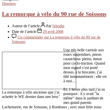
Histoires
La remorque à vélo du 90 rue de Soissons
Auteur de l’article
Par
fxbodin
Date de l’article
29 avril 2008
Un commentaire
sur La remorque à vélo du 90 rue de
Soissons
Une très belle carriole aux
roues suspendues, pneus
caoutchouc pleins, timon
pour cyclo-traction. Quand
mon regard s’est porté
dessus, à la brocante, j’ai
tilté instantanément : elle est
à moi…
Et, 1 heure plus tard j’ai su
La remorque à vélo ancienne que j’ai
pourquoi : il y avait "la
achetée le WE dernier dans une broc’
même" dans le jardinet de
mes grand parents
Lacheisserie, rue de Soissons, à Bordeaux ; avec mon frère nous