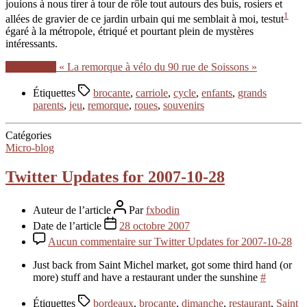
jouions à nous tirer à tour de rôle tout autours des buis, rosiers et
1
allées de gravier de ce jardin urbain qui me semblait à moi, testut
égaré à la métropole, étriqué et pourtant plein de mystères
intéressants.
Lire la suite
« La remorque à vélo du 90 rue de Soissons »
Étiquettes
brocante
,
carriole
,
cycle
,
enfants
,
grands
parents
,
jeu
,
remorque
,
roues
,
souvenirs
Catégories
Micro-blog
Twitter Updates for 2007-10-28
Auteur de l’article
Par
fxbodin
Date de l’article
28 octobre 2007
Aucun commentaire
sur Twitter Updates for 2007-10-28
Just back from Saint Michel market, got some third hand (or
more) stuff and have a restaurant under the sunshine
#
Étiquettes
bordeaux
,
brocante
,
dimanche
,
restaurant
,
Saint