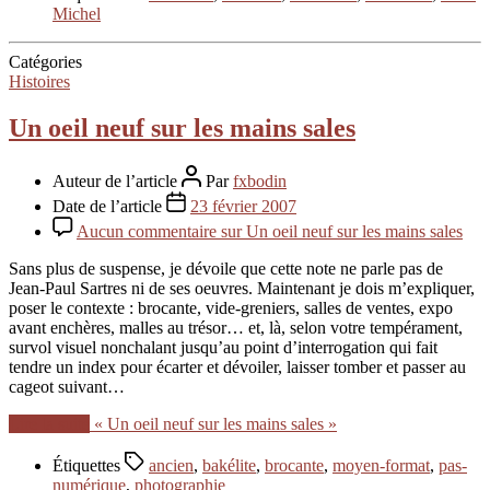
Michel
Catégories
Histoires
Un oeil neuf sur les mains sales
Auteur de l’article
Par
fxbodin
Date de l’article
23 février 2007
Aucun commentaire
sur Un oeil neuf sur les mains sales
Sans plus de suspense, je dévoile que cette note ne parle pas de
Jean-Paul Sartres ni de ses oeuvres. Maintenant je dois m’expliquer,
poser le contexte : brocante, vide-greniers, salles de ventes, expo
avant enchères, malles au trésor… et, là, selon votre tempérament,
survol visuel nonchalant jusqu’au point d’interrogation qui fait
tendre un index pour écarter et dévoiler, laisser tomber et passer au
cageot suivant…
Lire la suite
« Un oeil neuf sur les mains sales »
Étiquettes
ancien
,
bakélite
,
brocante
,
moyen-format
,
pas-
numérique
,
photographie