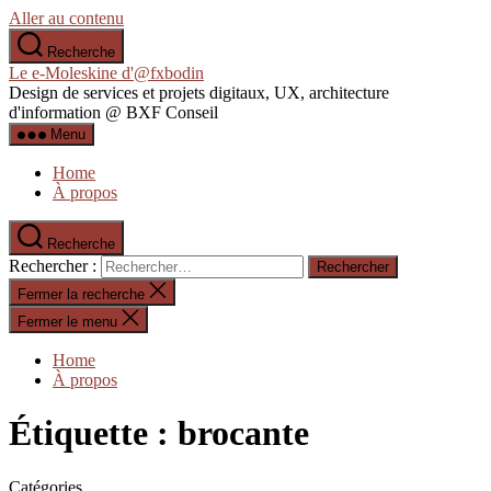
Aller au contenu
Recherche
Le e-Moleskine d'@fxbodin
Design de services et projets digitaux, UX, architecture
d'information @ BXF Conseil
Menu
Home
À propos
Recherche
Rechercher :
Fermer la recherche
Fermer le menu
Home
À propos
Étiquette :
brocante
Catégories