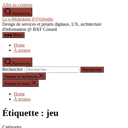
Aller au contenu
Recherche
Le e-Moleskine d'@fxbodin
Design de services et projets digitaux, UX, architecture
d'information @ BXF Conseil
Menu
Home
À propos
Recherche
Rechercher :
Fermer la recherche
Fermer le menu
Home
À propos
Étiquette :
jeu
Catégories