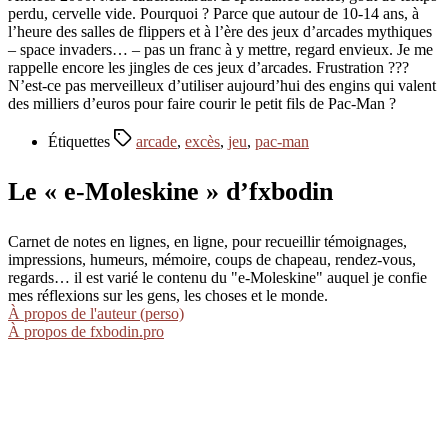
perdu, cervelle vide. Pourquoi ? Parce que autour de 10-14 ans, à
l’heure des salles de flippers et à l’ère des jeux d’arcades mythiques
– space invaders… – pas un franc à y mettre, regard envieux. Je me
rappelle encore les jingles de ces jeux d’arcades. Frustration ???
N’est-ce pas merveilleux d’utiliser aujourd’hui des engins qui valent
des milliers d’euros pour faire courir le petit fils de Pac-Man ?
Étiquettes
arcade
,
excès
,
jeu
,
pac-man
Le « e-Moleskine » d’fxbodin
Carnet de notes en lignes, en ligne, pour recueillir témoignages,
impressions, humeurs, mémoire, coups de chapeau, rendez-vous,
regards… il est varié le contenu du "e-Moleskine" auquel je confie
mes réflexions sur les gens, les choses et le monde.
À propos de l'auteur (perso)
À propos de fxbodin.pro