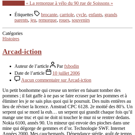
Lire la suite
« La remorque à vélo du 90 rue de Soissons »
Étiquettes
brocante
,
carriole
,
cycle
,
enfants
,
grands
parents
,
jeu
,
remorque
,
roues
,
souvenirs
Catégories
Histoires
Arcad-iction
Auteur de l’article
Par
fxbodin
Date de l’article
10 juillet 2006
Aucun commentaire
sur Arcad-iction
Un petit bonhomme qui creuse un terrier en faisant tomber des
pommes ; il fait gaffe à ne pas se faire ecraser par les pommes et à
éliminer les je ne sais plus quoi qui le poursuit. Des nuits entières au
lieu de réviser la licence. Amstrad CPC 6128. 2e moitié des 80’s. Un
serpent qui se mord la euh… un serpent qui grandit chaque fois qu’il
mange une truc et qui ne doit ni toucher le mur ni se rentrer dedans.
Nokia 6100, annés 90. Un mineur qui envoie des pioches dans une
mine qui dégorge de gemmes et d’or. Technologie SWF. Internet
Années 2000. Mes cauchemards. Dépendance stérile, goût de temps