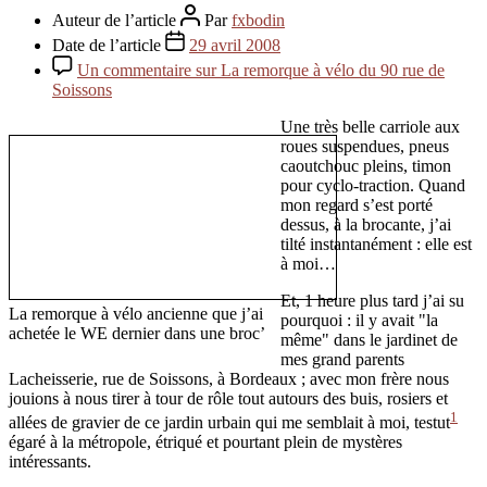
Auteur de l’article
Par
fxbodin
Date de l’article
29 avril 2008
Un commentaire
sur La remorque à vélo du 90 rue de
Soissons
Une très belle carriole aux
roues suspendues, pneus
caoutchouc pleins, timon
pour cyclo-traction. Quand
mon regard s’est porté
dessus, à la brocante, j’ai
tilté instantanément : elle est
à moi…
Et, 1 heure plus tard j’ai su
La remorque à vélo ancienne que j’ai
pourquoi : il y avait "la
achetée le WE dernier dans une broc’
même" dans le jardinet de
mes grand parents
Lacheisserie, rue de Soissons, à Bordeaux ; avec mon frère nous
jouions à nous tirer à tour de rôle tout autours des buis, rosiers et
1
allées de gravier de ce jardin urbain qui me semblait à moi, testut
égaré à la métropole, étriqué et pourtant plein de mystères
intéressants.