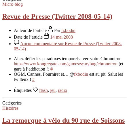
Micro-blog
Revue de Presse (Twitter 2008-05-14)
Auteur de l’article
Par
fxbodin
Date de l’article
14 mai 2008
Aucun commentaire
sur Revue de Presse (Twitter 2008-
05-14)
Allez défier les paradoxes temporels avec votre Chronotron
https://www.kongregate.com/games/scarybug/chronotron
(et
gare à l’addiction !)
#
OGM, Cannes, Fourniret et… @
fxbodin
est au pit. Salut les
twitteux !
#
Étiquettes
flash
,
jeu
,
radio
Catégories
Histoires
La remorque à vélo du 90 rue de Soissons