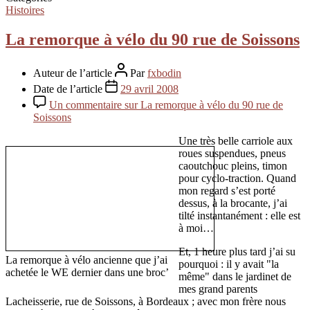
Histoires
La remorque à vélo du 90 rue de Soissons
Auteur de l’article
Par
fxbodin
Date de l’article
29 avril 2008
Un commentaire
sur La remorque à vélo du 90 rue de
Soissons
Une très belle carriole aux
roues suspendues, pneus
caoutchouc pleins, timon
pour cyclo-traction. Quand
mon regard s’est porté
dessus, à la brocante, j’ai
tilté instantanément : elle est
à moi…
Et, 1 heure plus tard j’ai su
La remorque à vélo ancienne que j’ai
pourquoi : il y avait "la
achetée le WE dernier dans une broc’
même" dans le jardinet de
mes grand parents
Lacheisserie, rue de Soissons, à Bordeaux ; avec mon frère nous