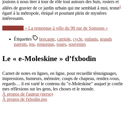
jouions à nous tirer à tour de rôle tout autours des buis, rosiers et
1
allées de gravier de ce jardin urbain qui me semblait à moi, testut
égaré à la métropole, étriqué et pourtant plein de mystères
intéressants.
Lire la suite
« La remorque à vélo du 90 rue de Soissons »
Étiquettes
brocante
,
carriole
,
cycle
,
enfants
,
grands
parents
,
jeu
,
remorque
,
roues
,
souvenirs
Le « e-Moleskine » d’fxbodin
Carnet de notes en lignes, en ligne, pour recueillir témoignages,
impressions, humeurs, mémoire, coups de chapeau, rendez-vous,
regards… il est varié le contenu du "e-Moleskine" auquel je confie
mes réflexions sur les gens, les choses et le monde.
À propos de l'auteur (perso)
À propos de fxbodin.pro