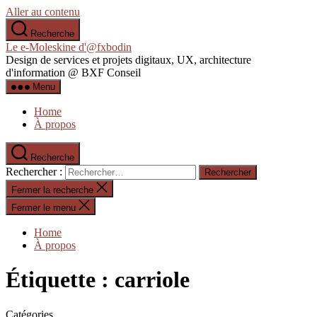
Aller au contenu
Recherche
Le e-Moleskine d'@fxbodin
Design de services et projets digitaux, UX, architecture
d'information @ BXF Conseil
Menu
Home
À propos
Recherche
Rechercher :
Fermer la recherche
Fermer le menu
Home
À propos
Étiquette :
carriole
Catégories