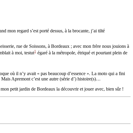
 mon regard s’est porté dessus, à la brocante, j’ai tilté
cheisserie, rue de Soissons, à Bordeaux ; avec mon frère nous jouions à
1
mblait à moi, testut
égaré à la métropole, étriqué et pourtant plein de
poque où il n’y avait « pas beaucoup d’essence ». La moto qui a fini
 Mais Apremont c’est une autre (série d’) histoire(s)…
s mon petit jardin de Bordeaux la découvrir et jouer avec, bien sûr !