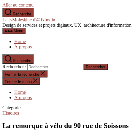
Aller au contenu
Recherche
Le e-Moleskine d'@fxbodin
Design de services et projets digitaux, UX, architecture d'informati
Menu
Home
À propos
Recherche
Rechercher :
Fermer la recherche
Fermer le menu
Home
À propos
Catégories
Histoires
La remorque à vélo du 90 rue de Soissons