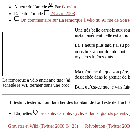
Auteur de l’article
Par
fxbodin
Date de l’article
29 avril 2008
Un commentaire
sur La remorque à vélo du 90 rue de Sois
Une très belle carriole aux ro
instantanément : elle est à m
Et, 1 heure plus tard j’ai su 
nous tirer à tour de rôle tout a
mystères intéressants.
Ma mère me dit que son père, R
desséchée dans le grenier de l
La remorque à vélo ancienne que j’ai
achetée le WE dernier dans une broc’
Bon, qu’est-ce que je vais fair
testut : testerin, nom familier des habitant de La Teste de Buch
Étiquettes
brocante
,
carriole
,
cycle
,
enfants
,
grands parents
,
←
Gravatar et Wiki (Twitter 2008-04-28)
→
Révolution (Twitter 200