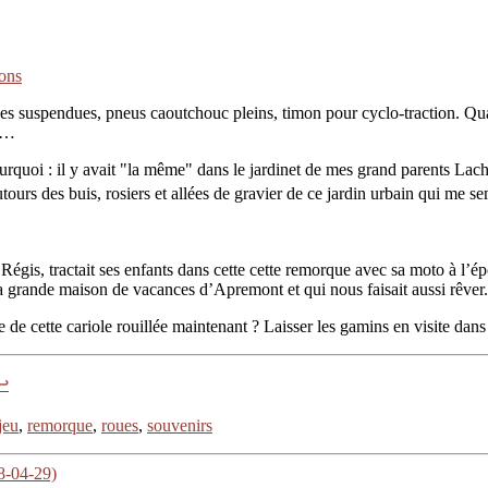
sons
ues suspendues, pneus caoutchouc pleins, timon pour cyclo-traction. Quand
oi…
pourquoi : il y avait "la même" dans le jardinet de mes grand parents La
utours des buis, rosiers et allées de gravier de ce jardin urbain qui me se
égis, tractait ses enfants dans cette cette remorque avec sa moto à l’é
a grande maison de vacances d’Apremont et qui nous faisait aussi rêver.
e de cette cariole rouillée maintenant ? Laisser les gamins en visite dan
↩
jeu
,
remorque
,
roues
,
souvenirs
8-04-29)