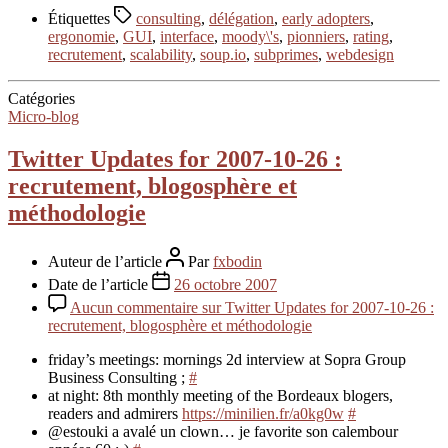
Étiquettes
consulting
,
délégation
,
early adopters
,
ergonomie
,
GUI
,
interface
,
moody\'s
,
pionniers
,
rating
,
recrutement
,
scalability
,
soup.io
,
subprimes
,
webdesign
Catégories
Micro-blog
Twitter Updates for 2007-10-26 :
recrutement, blogosphère et
méthodologie
Auteur de l’article
Par
fxbodin
Date de l’article
26 octobre 2007
Aucun commentaire
sur Twitter Updates for 2007-10-26 :
recrutement, blogosphère et méthodologie
friday’s meetings: mornings 2d interview at Sopra Group
Business Consulting ;
#
at night: 8th monthly meeting of the Bordeaux blogers,
readers and admirers
https://minilien.fr/a0kg0w
#
@estouki a avalé un clown… je favorite son calembour