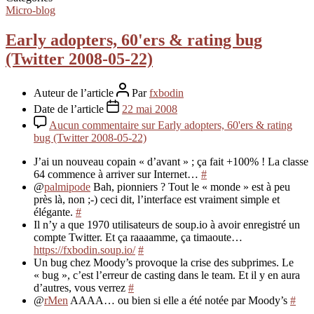
Micro-blog
Early adopters, 60'ers & rating bug
(Twitter 2008-05-22)
Auteur de l’article
Par
fxbodin
Date de l’article
22 mai 2008
Aucun commentaire
sur Early adopters, 60'ers & rating
bug (Twitter 2008-05-22)
J’ai un nouveau copain « d’avant » ; ça fait +100% ! La classe
64 commence à arriver sur Internet…
#
@
palmipode
Bah, pionniers ? Tout le « monde » est à peu
près là, non ;-) ceci dit, l’interface est vraiment simple et
élégante.
#
Il n’y a que 1970 utilisateurs de soup.io à avoir enregistré un
compte Twitter. Et ça raaaamme, ça timaoute…
https://fxbodin.soup.io/
#
Un bug chez Moody’s provoque la crise des subprimes. Le
« bug », c’est l’erreur de casting dans le team. Et il y en aura
d’autres, vous verrez
#
@
rMen
AAAA… ou bien si elle a été notée par Moody’s
#