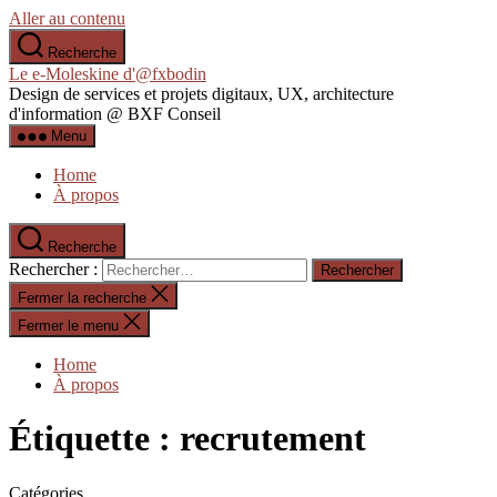
Aller au contenu
Recherche
Le e-Moleskine d'@fxbodin
Design de services et projets digitaux, UX, architecture
d'information @ BXF Conseil
Menu
Home
À propos
Recherche
Rechercher :
Fermer la recherche
Fermer le menu
Home
À propos
Étiquette :
recrutement
Catégories