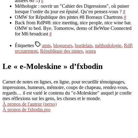
années 60 :-)
#
Méthologie : ouvrir un "Cahier des Digressions", où puiser
lorsque l’ordre du jour est épuisé. Qu’en pensez-vous ?
#
OMW for République des pintes #8 Boreaux Chartrons
#
Back from RdP#8: nice meeting, nice people, nice wine bar.
OMW to bed. Bye. Tomorrow, demo of BeWine Connected
for M6 broadcast
#
Étiquettes
amis
,
blogueurs
,
bordelais
,
méthodologie
,
RdP
,
recrutement
,
République des pintes
,
sopra
Le « e-Moleskine » d’fxbodin
Carnet de notes en lignes, en ligne, pour recueillir témoignages,
impressions, humeurs, mémoire, coups de chapeau, rendez-vous,
regards… il est varié le contenu du "e-Moleskine" auquel je confie
mes réflexions sur les gens, les choses et le monde.
À propos de l'auteur (perso)
À propos de fxbodin.pro