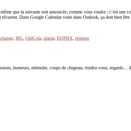
t même que la suivante soit annoncée, comme vous voulez ; c’est une c
t récurent. Dans Google Calendar voire dans Outlook, ça doit bien êtr
échange
,
IRL
,
OldCola
,
plaisir
,
RDPBX
,
réunion
pressions, humeurs, mémoire, coups de chapeau, rendez-vous, regards… il