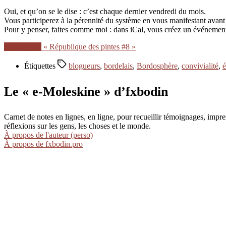
Oui, et qu’on se le dise : c’est chaque dernier vendredi du mois.
Vous participerez à la pérennité du système en vous manifestant avan
Pour y penser, faites comme moi : dans iCal, vous créez un événemen
Lire la suite
« République des pintes #8 »
Étiquettes
blogueurs
,
bordelais
,
Bordosphère
,
convivialité
,
Le « e-Moleskine » d’fxbodin
Carnet de notes en lignes, en ligne, pour recueillir témoignages, im
réflexions sur les gens, les choses et le monde.
À propos de l'auteur (perso)
À propos de fxbodin.pro