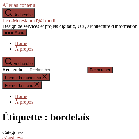
Aller au contenu
Recherche
Le e-Moleskine d'@fxbodin
Design de services et projets digitaux, UX, architecture d'informati
Menu
Home
À propos
Recherche
Rechercher :
Fermer la recherche
Fermer le menu
Home
À propos
Étiquette :
bordelais
Catégories
e-business