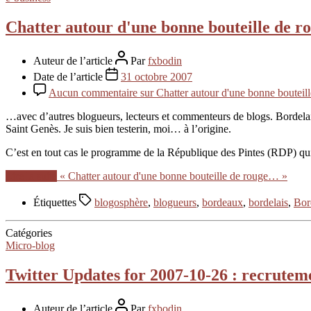
Chatter autour d'une bonne bouteille de 
Auteur de l’article
Par
fxbodin
Date de l’article
31 octobre 2007
Aucun commentaire
sur Chatter autour d'une bonne boutei
…avec d’autres blogueurs, lecteurs et commenteurs de blogs. Bordelais
Saint Genès. Je suis bien testerin, moi… à l’origine.
C’est en tout cas le programme de la République des Pintes (RDP) qu
Lire la suite
« Chatter autour d'une bonne bouteille de rouge… »
Étiquettes
blogosphère
,
blogueurs
,
bordeaux
,
bordelais
,
Bor
Catégories
Micro-blog
Twitter Updates for 2007-10-26 : recrutem
Auteur de l’article
Par
fxbodin