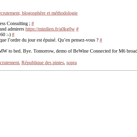
ecrutement, blogosphère et méthodologie
ess Consulting ;
#
 and admirers
https://minilien.fr/a0kg0w
#
60 :-)
#
sque l’ordre du jour est épuisé. Qu’en pensez-vous ?
#
. OMW to bed. Bye. Tomorrow, demo of BeWine Connected for M6 broa
ecrutement
,
République des pintes
,
sopra