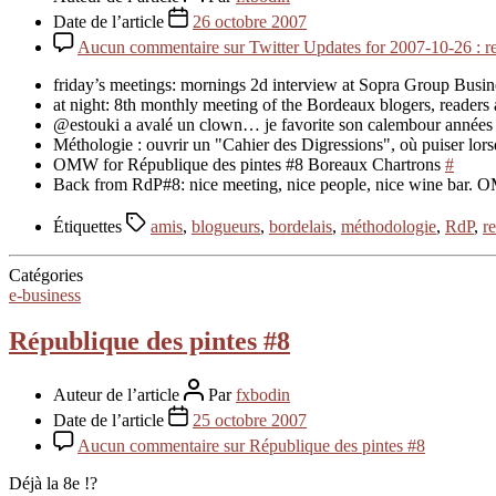
Date de l’article
26 octobre 2007
Aucun commentaire
sur Twitter Updates for 2007-10-26 : r
friday’s meetings: mornings 2d interview at Sopra Group Busin
at night: 8th monthly meeting of the Bordeaux blogers, readers
@estouki a avalé un clown… je favorite son calembour années 
Méthologie : ouvrir un "Cahier des Digressions", où puiser lor
OMW for République des pintes #8 Boreaux Chartrons
#
Back from RdP#8: nice meeting, nice people, nice wine bar
Étiquettes
amis
,
blogueurs
,
bordelais
,
méthodologie
,
RdP
,
r
Catégories
e-business
République des pintes #8
Auteur de l’article
Par
fxbodin
Date de l’article
25 octobre 2007
Aucun commentaire
sur République des pintes #8
Déjà la 8e !?